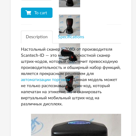
To cart
Description
Specifications
Настольный сканер L-7080i от производителя
Scantech-ID — это многоплоскостной сканер
штрих-кодов
, который обеспечит превосходную
производительность и обширный набор функций,
является прекрасным решением для
автоматизации торговли
. Данная модель может
не только распознавать
штрих-код
, который
напечатан на этикетке, но и сканировать
виртуальный мобильный
штрих-код
на
различных дисплеях.