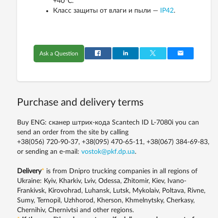
+40°C.
Класс защиты от влаги и пыли —
IP42
.
Ask a Question
Purchase and delivery terms
Buy ENG: сканер штрих-кода Scantech ID L-7080i you can
send an order from the site by calling
+38(056) 720-90-37, +38(095) 470-65-11, +38(067) 384-69-83,
or sending an e-mail:
vostok@pkf.dp.ua
.
Delivery
*
is from Dnipro trucking companies in all regions of
Ukraine: Kyiv, Kharkiv, Lviv, Odessa, Zhitomir, Kiev, Ivano-
Frankivsk, Kirovohrad, Luhansk, Lutsk, Mykolaiv, Poltava, Rivne,
Sumy, Ternopil, Uzhhorod, Kherson, Khmelnytsky, Cherkasy,
Chernihiv, Chernivtsi and other regions.