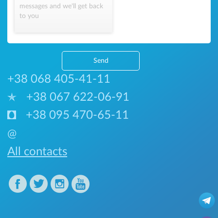
messages and we'll get back
to you
Send
+38 068 405-41-11
+38 067 622-06-91
+38 095 470-65-11
@
All contacts