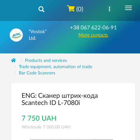
(0)
+38 067 622-06-91
“Vostok”
More contacts
Ltd.
Products and services
Trade equipment, automation of trade
Bar Code Scanners
ENG: Сканер штрих-кода
Scantech ID L-7080i
7 750 UAH
Wholesale 7 000,00 UAH