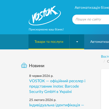
Автоматизація бізне
Прискорюємо ваш бізнес!
Товари та послуги
Автоматизац
Вост
С
Новини
8 червня 2026 р.
VOSTOK — офіційний реселер і
представник inotec Barcode
Security GmbH в Україні
25 лютого 2026 р.
Індивідуальна ідентифікація —