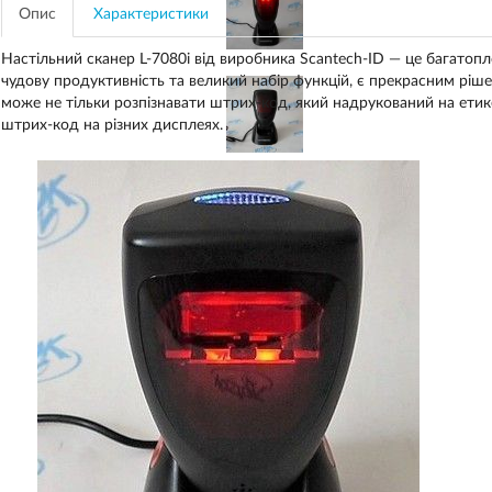
Опис
Характеристики
Настільний сканер L-7080i від виробника Scantech-ID — це багатоп
чудову продуктивність та великий набір функцій, є прекрасним рі
може не тільки розпізнавати штрих-код, який надрукований на етике
штрих-код на різних дисплеях.