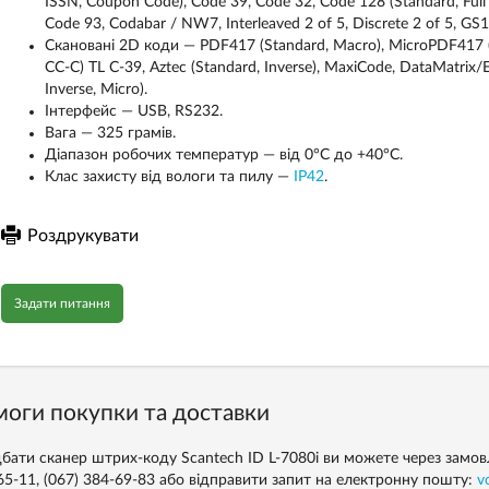
ISSN, Coupon Code), Code 39, Code 32, Code 128 (Standard, Ful
Code 93, Codabar / NW7, Interleaved 2 of 5, Discrete 2 of 5, GS1
Скановані 2D коди — PDF417 (Standard, Macro), MicroPDF417 (
CC-C) TL C-39, Aztec (Standard, Inverse), MaxiCode, DataMatrix/
Inverse, Micro).
Інтерфейс — USB, RS232.
Вага — 325 грамів.
Діапазон робочих температур — від 0°C до +40°C.
Клас захисту від вологи та пилу —
IP42
.
Роздрукувати
Задати питання
оги покупки та доставки
бати сканер штрих-коду Scantech ID L-7080i ви можете через замовле
65-11, (067) 384-69-83 або відправити запит на електронну пошту:
v