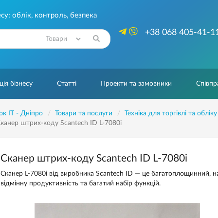
су: облік, контроль, безпека
+38 068 405-41-1
Знайти
ія бізнесу
Статті
Проекти та замовники
Співпр
ок IT - Дніпро
Товари та послуги
Техніка для торгівлі та обліку
канер штрих-коду Scantech ID L-7080i
Сканер штрих-коду Scantech ID L-7080i
Сканер L-7080i від виробника Scantech ID — це багатоплощинний, н
відмінну продуктивність та багатий набір функцій.