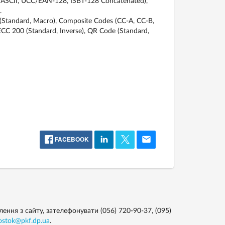
l ASCII, UCC/EAN-128, ISBT-128 Concatenated),
.
Standard, Macro), Composite Codes (CC-A, CC-B,
ECC 200 (Standard, Inverse), QR Code (Standard,
FACEBOOK
ння з сайту, зателефонувати (056) 720-90-37, (095)
ostok@pkf.dp.ua
.