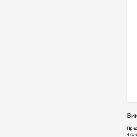
Вим
Прид
470-