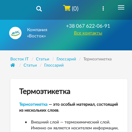
(0)
+38 067 622-06-91
Компания
Все контакты
«Восток»
Восток IT
Статьи
Глоссарий
Термоэтикетка
Статьи
Глоссарий
Термоэтикетка
Термоэтикетка
— это особый материал, состоящий
из нескольких слоев
.
Внешний слой — термохимический слой.
Именно он является носителем информации,