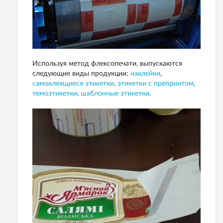
Используя метод флексопечати, выпускаются
следующие виды продукции:
наклейки
,
самоклеящиеся этикетки
,
этикетки с препринтом
,
темоэтикетки
,
шаблонные этикетки
.