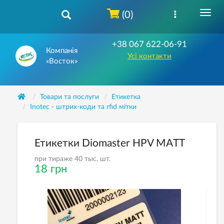
(0)
+38 067 622-06-91
Компанія
Усі контакти
«Восток»
Товари та послуги
Етикетка
Inotec - штрих-коди та rfid мітки
Етикетки Diomaster HPV MATT
при тираже 40 тыс. шт.
18 грн