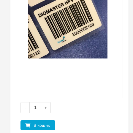
-
+
В кошик