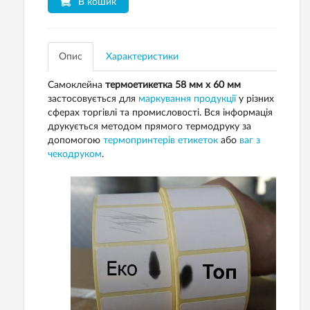
В кошик
Опис
Характеристики
Самоклейна
термоетикетка 58 мм х 60 мм
застосовується для
маркування продукції
у різних
сферах торгівлі та промисловості. Вся інформація
друкується методом прямого термодруку за
допомогою
термопринтерів етикеток
або
ваг з
чекодруком
.