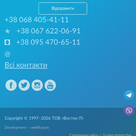
Відправити
+38 068 405-41-11
+38 067 622-06-91
+38 095 470-65-11
@
Всі контакти
Copyright © 1997–2026
ТОВ «Восток IT»
Development — webRozum
Створення сайту — Screen Interactive