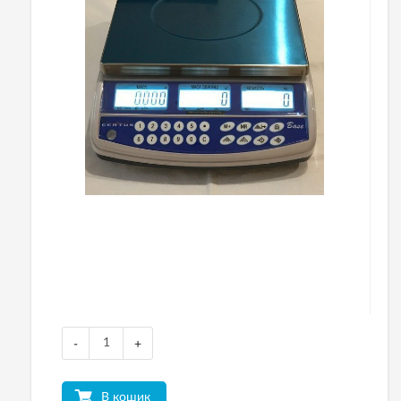
-
+
В кошик