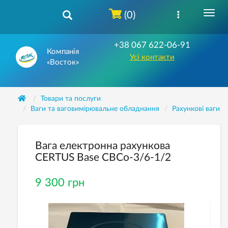
(0)
+38 067 622-06-91
Компанія
Усі контакти
«Восток»
Товари та послуги
Ваги та ваговимірювальне обладнання
Рахункові ваги
Вага електронна рахункова
CERTUS Base СВСо-3/6-1/2
9 300 грн