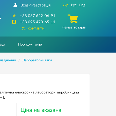
Вхід
Реєстрація
Укр
Рус
Eng
/
+38 067 622-06-91
1
+38 095 470-65-11
Немає товарів
Усі контакти
аця
Про компанію
бладнання
Лабораторні ваги
налітична електронна лабораторні виробництва
 I.
Ціна не вказана