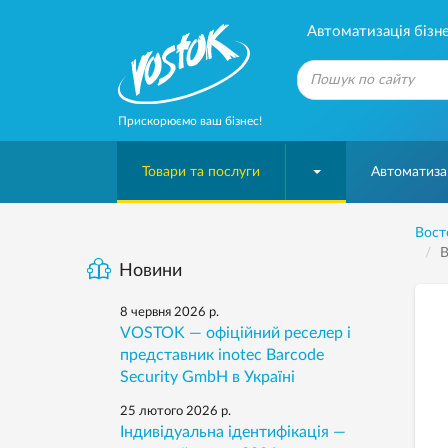
Автоматизація бізне
Прискорюємо ваш бізнес!
Товари та послуги
Автоматизац
Вост
В
Новини
8 червня 2026 р.
VOSTOK — офіційний реселер і
представник inotec Barcode
Security GmbH в Україні
25 лютого 2026 р.
Індивідуальна ідентифікація —