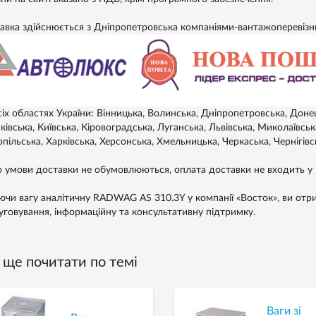
авка здійснюється з Дніпропетровська компаніями-вантажоперевіз
сіх областях України: Вінницька, Волинська, Дніпропетровська, Доне
івська, Київська, Кіровоградська, Луганська, Львівська, Миколаївськ
пільська, Харківська, Херсонська, Хмельницька, Черкаська, Чернігівс
 умови доставки не обумовлюються, оплата доставки не входить у в
ючи вагу аналітичну RADWAG AS 310.3Y у компанії «Восток», ви отрим
уговування, інформаційну та консультативну підтримку.
ще почитати по темі
Ваги зі