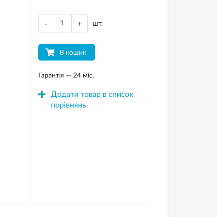
шт.
-
+
В кошик
Гарантія — 24 міс.
Додати товар в список
порівнянь