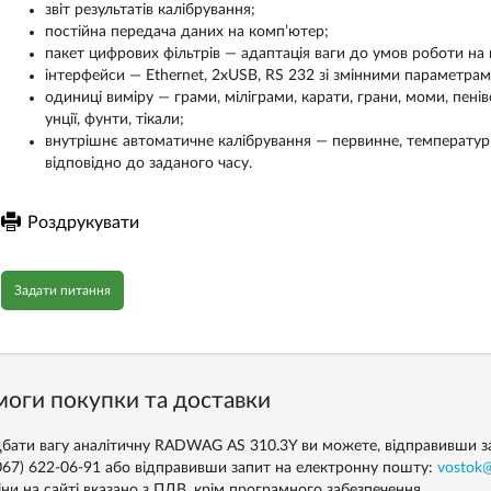
звіт результатів калібрування;
постійна передача даних на комп’ютер;
пакет цифрових фільтрів — адаптація ваги до умов роботи на м
інтерфейси — Ethernet, 2xUSВ, RS 232 зі змінними параметрам
одиниці виміру — грами, міліграми, карати, грани, моми, пеніве
унції, фунти, тікали;
внутрішнє автоматичне калібрування — первинне, температурн
відповідно до заданого часу.
Роздрукувати
Задати питання
оги покупки та доставки
бати вагу аналітичну RADWAG AS 310.3Y ви можете, відправивши за
(067) 622-06-91 або відправивши запит на електронну пошту:
vostok@
іни на сайті вказано з ПДВ, крім програмного забезпечення.