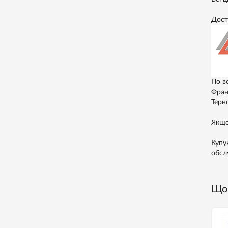
Дост
По в
Франк
Терно
Якщо
Купу
обсл
Що 