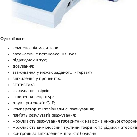
Функції ваги:
компенсація маси тари;
автоматичне встановлення нуля;
підрахунок штук;
дозування;
зважування у межах заданого інтервалу;
відхилення у процентах;
статистика;
зважування звірків;
створення рецептур;
друк протоколів GLP;
компараторне (порівняльне) зважування;
пам’ять результатів зважування;
можливість зважування габаритних навісок з нижньої сторони
можливість вимірювання густини твердих та рідких матеріалі
контроль за відхиленням при калібруванні;