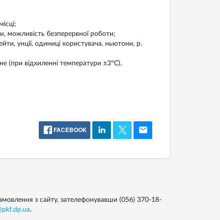
ісці;
и, можливість безперервної роботи;
йти, унції, одиниці користувача, ньютони, р.
е (при відхиленні температури ±3°C),
FACEBOOK
мовлення з сайту, зателефонувавши (056) 370-18-
pkf.dp.ua
.