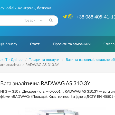
су: облік, контроль, безпека
+38 068 405-41-1
Знайти
ія бізнесу
Статті
Проекти та замовники
Співпр
ок IT - Дніпро
Товари та послуги
Ваги та ваговимірювальне о
ага аналітична RADWAG AS 310.3Y
Вага аналітична RADWAG AS 310.3Y
НГЗ — 310 г. Дискретність — 0,0001 г. RADWAG AS 310.3Y — вага а
фірми «RADWAG» (Польща). Клас точності згідно з ДСТУ EN 45501 —