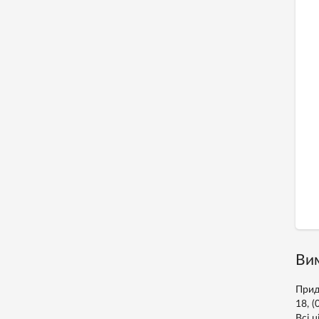
Вим
Прид
18, 
Всі ц