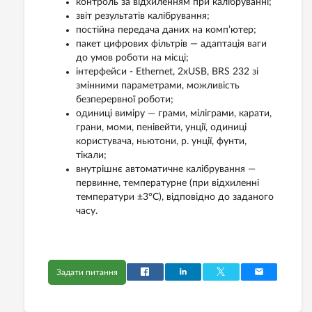
контроль за відхиленням при калібруванні;
звіт результатів калібрування;
постійна передача даних на комп’ютер;
пакет цифрових фільтрів — адаптація ваги
до умов роботи на місці;
інтерфейси - Ethernet, 2xUSВ, BRS 232 зі
змінними параметрами, можливість
безперервної роботи;
одиниці виміру — грами, міліграми, карати,
грани, моми, пенівейти, унції, одиниці
користувача, ньютони, р. унції, фунти,
тікали;
внутрішнє автоматичне калібрування —
первинне, температурне (при відхиленні
температури ±3°C), відповідно до заданого
часу.
Задати питання