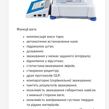
Функції ваги:
компенсація маси тари;
автоматичне встановлення нуля;
підрахунок штук;
дозування;
зважування у межах заданого інтервалу;
відхилення у відсотках;
статистика;зважування звірків;
створення рецептур;
друк протоколів GLP;
компараторне (порівняльне) зважування;
пам’ять результатів зважування;
можливість зважування габаритних навісок
з нижньої сторони ваги;
можливість вимірювання густини твердих
та рідких матеріалів;