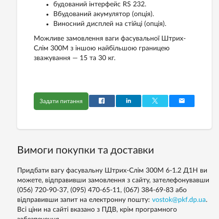
будований інтерфейс RS 232.
Вбудований акумулятор (опція).
Виносний дисплей на стійці (опція).
Можливе замовлення ваги фасувальної Штрих-
Слім 300М з іншою найбільшою границею
зважування — 15 та 30 кг.
Задати питання
Вимоги покупки та доставки
Придбати вагу фасувальну Штрих-Слім 300М 6-1.2 Д1Н ви
можете, відправивши замовлення з сайту, зателефонувавши
(056) 720-90-37, (095) 470-65-11, (067) 384-69-83 або
відправивши запит на електронну пошту:
vostok@pkf.dp.ua
.
Всі ціни на сайті вказано з ПДВ, крім програмного