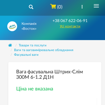
(0)
+38 067 622-06-91
Компанія
Усі контакти
«Восток»
Товари та послуги
Ваги та ваговимірювальне обладнання
Фасувальнi ваги
Вага фасувальна Штрих-Слім
300М 6-1.2 Д1Н
Ціна не вказана