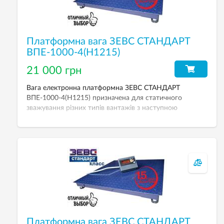
Платформна вага ЗЕВС СТАНДАРТ
ВПЕ-1000-4(Н1215)
21 000 грн
Вага електронна платформна ЗЕВС СТАНДАРТ
ВПЕ-1000-4(Н1215) призначена для статичного
зважування різних типів вантажів з наступною
індикацією даних результатів зважування на цифрове
табло ваговимірювального приладу. Вага
застосовується у різних галузях промисловості,
сільського господарства, транспорту, торгівлі, пошти,
громадського харчування та ін. НГЗ — 1000 кг,
дискретність — 500 г. Розмір платформи — 1200х1500
мм.
Платформна вага ЗЕВС СТАНДАРТ