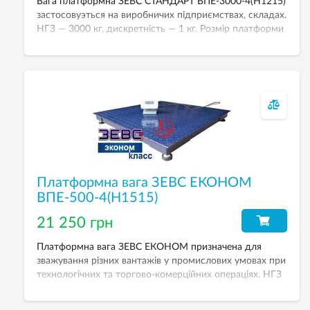
Вага платформна ЗЕВС СТАНДАРТ ВПЕ-3000-4(Н1215)
застосовуэться на виробничих підприємствах, складах.
НГЗ — 3000 кг, дискретність — 1 кг. Розмір платформи
— 1200х1500 мм. Вага електронна платформна може
працювати від мережі або вбудованого акумулятора,
що дає можливість її використання у місцях, де
електропостачання нестабільно.
Платформна вага ЗЕВС ЕКОНОМ
ВПЕ-500-4(H1515)
21 250 грн
Платформна вага ЗЕВС ЕКОНОМ призначена для
зважування різних вантажів у промислових умовах при
технологічних та торгово-комерційних операціях. НГЗ
— 500 кг. Дискретність — 200 г. Розмір платформи —
1500х1500 мм.