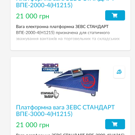
ВПЕ-2000-4(Н1215)
21 000 грн
Вага електронна платформна ЗЕВС СТАНДАРТ
ВПЕ-2000-4(Н1215) призначена для статичного
зважування вантажів на торговельних та складських
підприємствах. Вага складається з платформи,
розташованої на 4-х тензодатчиках виробництва
Zemic, індикатора зважування A12E. НГЗ даної моделі
2000 кг, дискретність — 500 г. Розмір платформи —
1200х1500 мм.
Платформна вага ЗЕВС СТАНДАРТ
ВПЕ-3000-4(Н1215)
21 000 грн