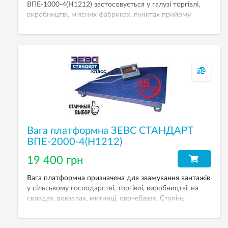
ВПЕ-1000-4(Н1212) застосовується у галузі торгівлі,
виробництві, м’ясних фабриках, пунктах прийому
металобрухту, зважування піддонів. НГЗ даної моделі
1000 кг, дискретність — 500 г.
Вага платформна ЗЕВС СТАНДАРТ
ВПЕ-2000-4(Н1212)
19 400 грн
Вага платформна призначена для зважування вантажів
у сільському господарстві, торгівлі, виробництві, на
складах, вокзалах, митниці, овочебазах. Ступінь
захисту IP67. НГЗ даної моделі 2000 кг, дискретність —
500 г. Розмір платформи — 1200х1200 мм.