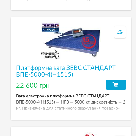
металоконструкцій, лома, бігбегів, европалет та ін.
Платформна вага ЗЕВС СТАНДАРТ
ВПЕ-5000-4(Н1515)
22 600 грн
Вага електронна платформна ЗЕВС СТАНДАРТ
ВПЕ-5000-4(Н1515) — НГЗ — 5000 кг, дискретність — 2
кг. Призначена для статичного зважування товарно-
штучних вантажів з тарою або без неї, а також
негабаритних вантажів та вантажів на піддонах. Вага
складається з тензодатчиків, платформи, індикатора
зважування з можливістю живлення від акумулятора.