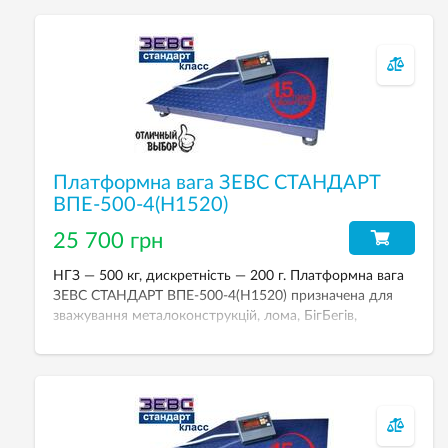
Платформна вага ЗЕВС СТАНДАРТ
ВПЕ-500-4(Н1520)
25 700 грн
НГЗ — 500 кг, дискретність — 200 г. Платформна вага
ЗЕВС СТАНДАРТ ВПЕ-500-4(Н1520) призначена для
зважування металоконструкцій, лома, БігБегів,
европалет та ін. Вага у стандартному виконанні:
тензодатчики Zemic (H8С) — сталь із нікелевим
покриттям, покриття платформи емаллю, індикатор
зважування A12E (пластик) з можливістю живлення від
акумулятора.