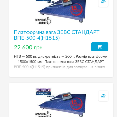
Платформна вага ЗЕВС СТАНДАРТ
ВПЕ-500-4(Н1515)
22 600 грн
НГЗ — 500 кг, дискретність — 200 г. Розмір платформи
— 1500х1500 мм. Платформна вага ЗЕВС СТАНДАРТ
ВПЕ-500-4(Н1515) призначена для зважування різних
вантажів. Вага у стандартному виконанні:
тензодатчики Zemic (сталь із нікелевим покриттям),
покриття платформи — емаль, індикатор зважування
A12E з можливістю живлення від акумулятора.