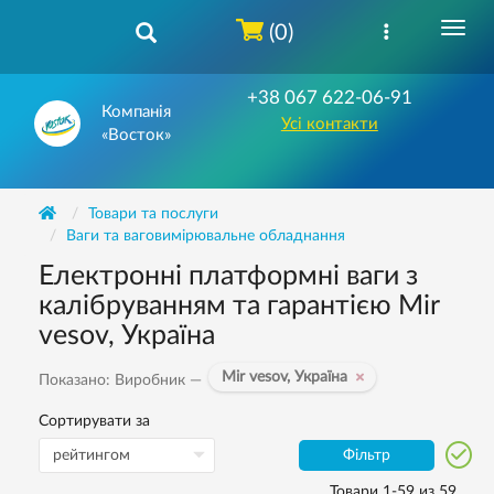
(0)
+38 067 622-06-91
Компанія
Усі контакти
«Восток»
Товари та послуги
Ваги та ваговимірювальне обладнання
Електронні платформні ваги з
калібруванням та гарантією Mir
vesov, Україна
Mir vesov, Україна
Показано: Виробник —
Сортирувати за
Фільтр
Товари 1-59 из 59