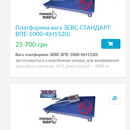
Платформна вага ЗЕВС СТАНДАРТ
ВПЕ-1000-4(Н1520)
25 700 грн
Вага платформна ЗЕВС ВПЕ-1000-4(Н1520)
застосовуэться у виробничих умовах для вимірювання
ваги різних вантажів. НГЗ даної моделі — 1000 кг,
дискретність — 500 г. Вага у стандартному виконанні:
тензодатчики Zemic — сталь із нікелевим покриттям,
покриття платформи емаллю, індикатор зважування
A12E (пластик) з можливістю живлення від
акумулятора.