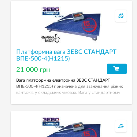
Платформна вага ЗЕВС СТАНДАРТ
ВПЕ-500-4(Н1215)
21 000 грн
Вага платформна електронна ЗЕВС СТАНДАРТ
ВПЕ-500-4(Н1215) призначена для зважування різних
вантажів у складських умовах. Вага у стандартному
виконанні: тензодатчики Zemic, індикатор зважування
A12E. НГЗ — 500 кг, дискретність — 200 г. Розмір
платформи — 1200х1500 мм.