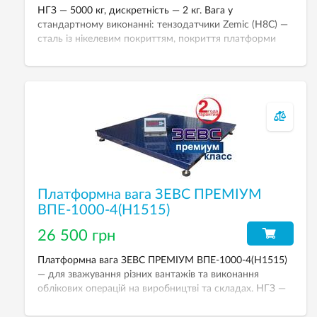
НГЗ — 5000 кг, дискретність — 2 кг. Вага у
стандартному виконанні: тензодатчики Zemic (H8С) —
сталь із нікелевим покриттям, покриття платформи
емаллю, індикатор зважування A12E (пластик) з
можливістю живлення від акумулятора. Розмір
платформи — 1500х2000 мм.
Платформна вага ЗЕВС ПРЕМІУМ
ВПЕ-1000-4(H1515)
26 500 грн
Платформна вага ЗЕВС ПРЕМІУМ ВПЕ-1000-4(H1515)
— для зважування різних вантажів та виконання
облікових операцій на виробництві та складах. НГЗ —
2000 кг. Дискретність — 500 г. Розмір платформи —