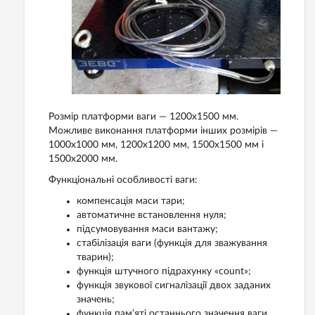
Розмір платформи ваги — 1200х1500 мм.
Можливе виконання платформи інших розмірів —
1000х1000 мм, 1200х1200 мм, 1500х1500 мм і
1500х2000 мм.
Функціональні особливості ваги:
компенсація маси тари;
автоматичне встановлення нуля;
підсумовування маси вантажу;
стабілізація ваги (функція для зважування
тварин);
функція штучного підрахунку «count»;
функція звукової сигналізації двох заданих
значень;
функція пам’яті останнього значення ваги