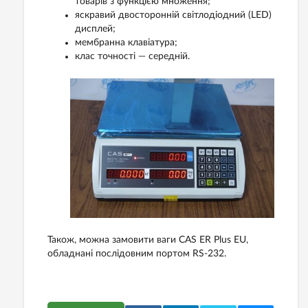
товарів з функцією множення;
яскравий двосторонній світлодіодний (LED)
дисплей;
мембранна клавіатура;
клас точності — середній.
Також, можна замовити ваги CAS ER Plus EU,
обладнані послідовним портом RS-232.