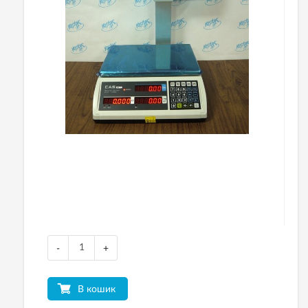
-
+
В кошик