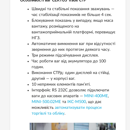
Особливості ваг CERTUS Trade СТР
Швидкі та стабільні показання зважувань —
час стабілізації показників не більше 4 сек.
Блокування показань у випадку, якщо маса
вантажу, розміщеного на
вантажоприймальній платформі, перевищує
НГЗ.
Автоматичне вимкнення ваг при відсутності
звернення до них протягом деякого часу.
Три режими підсвічування дисплея.
Час роботи ваг від акумулятора до 100
годин.
Виконання СТРд: один дисплей на стійці,
другий — у корпусі ваг.
10 непрямих елементів пам’яті.
Інтерфейс RS 232C дозволяє підключати
ваги до касових апаратів —
MINI-400ME
,
MINI-500.02ME
та
ІКС-M500
, що дає
можливість
автоматизувати процеси
торгівлі та обліку
.