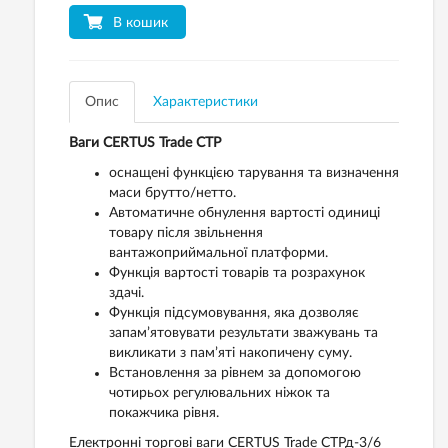
В кошик
Опис
Характеристики
Ваги CERTUS Trade СТР
оснащені функцією тарування та визначення
маси брутто/нетто.
Автоматичне обнулення вартості одиниці
товару після звільнення
вантажоприймальної платформи.
Функція вартості товарів та розрахунок
здачі.
Функція підсумовування, яка дозволяє
запам’ятовувати результати зважувань та
викликати з пам’яті накопичену суму.
Встановлення за рівнем за допомогою
чотирьох регулювальних ніжок та
покажчика рівня.
Електронні торгові ваги CERTUS Trade СТРд-3/6