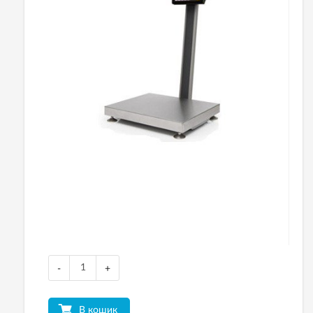
-
+
В кошик