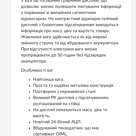
У вазі застосований графічний дисплей, що
дозволяє значно поліпшити зчитування інформації
у порівнянні зі звичайним сегментним
індикатором. На контрастний рідкокристалічний
дисплей з блакитним підсвічуванням виводиться
інформація про масу, ціну та вартість товару.
Живлення ваги здійснюється як від мережі
змінного струму та від вбудованого акумулятора.
При відсутності електрики вага зможе
пропрацювати до 50 годин без підзарядки
акумулятора.
Особливості ваг
Найтонша вага.
Проста та надійна металева конструкція.
Платформа з нержавіючої сталі.
Великий РК дисплей з підсвічуванням,
розташований на стійці.
На дисплеї показуються маса, ціна та
вартість.
Новітній 24-бітний АЦП.
Вбудований тензодатчик, що має
сертифікат OIML.