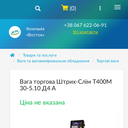
(0)
+38 067 622-06-91
Компанія
Усі контакти
«Восток»
Товари та послуги
Ваги та ваговимірювальне обладнання
Торгові ваги
Вага торгова Штрих-Слім Т400М
30-5.10 Д4 А
Ціна не вказана