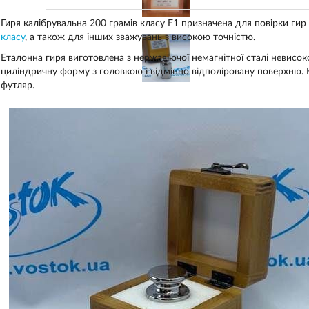
Гиря калібрувальна 200 грамів класу F1 призначена для повірки гир
класу
, а також для інших зважувань з високою точністю.
Еталонна гиря виготовлена з нержавіючої немагнітної сталі невисоко
циліндричну форму з головкою і відмінно відполіровану поверхню. 
футляр.