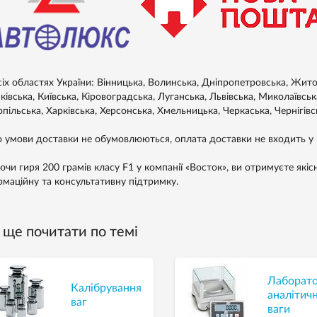
сіх областях України: Вінницька, Волинська, Дніпропетровська, Житом
івська, Київська, Кіровоградська, Луганська, Львівська, Миколаївськ
пільська, Харківська, Херсонська, Хмельницька, Черкаська, Чернігівс
 умови доставки не обумовлюються, оплата доставки не входить у в
ючи гиря 200 грамів класу F1 у компанії «Восток», ви отримуєте якіс
рмаційну та консультативну підтримку.
ще почитати по темі
Лаборато
Калібрування
аналітичн
ваг
ваги