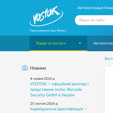
Автоматизація бізне
Прискорюємо ваш бізнес!
Товари та послуги
Автоматизац
Вост
Новини
8 червня 2026 р.
VOSTOK — офіційний реселер і
представник inotec Barcode
Security GmbH в Україні
25 лютого 2026 р.
Індивідуальна ідентифікація —