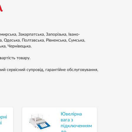
ирська, Закарпатська, Запорізька, Івано-
а, Одеська, Полтавська, Рівненська, Сумська,
ька, Чернівецька.
артість товару.
ний сервісний супровід, гарантійне обслуговування,
Ювелірна
рні
вага з
і
підключенням
до