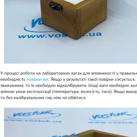
У процесі роботи на лабораторних вагах для впевненості у правильн
необхідність
повірки ваг
. Якщо у результаті такої повірки з’ясуєть
зважування, то їх необхідно відкалібрувати. Іноді ваги необхідно калі
зміною умов експлуатації (температура, вологість, тиск). Якщо вико
то без калібрувальних гир ніяк не обійтися.