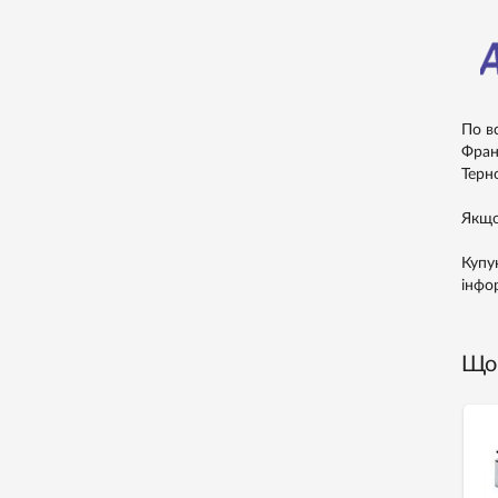
По в
Франк
Терно
Якщо
Купу
інфо
Що 