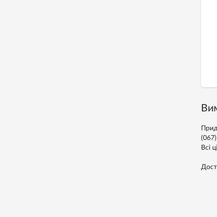
Вим
Прид
(067
Всі ц
Дост