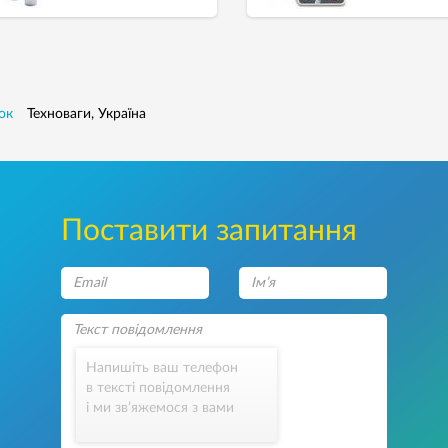
ок
Техноваги, Україна
Поставити запитання
Напишіть ваш телефон
в тексті повідомлення
і ми зв’яжемося з вами