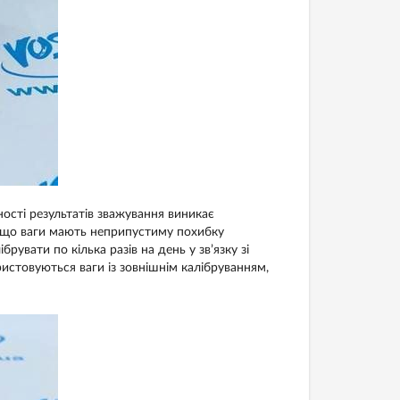
ості результатів зважування виникає
ся, що ваги мають неприпустиму похибку
брувати по кілька разів на день у зв’язку зі
ристовуються ваги із зовнішнім калібруванням,