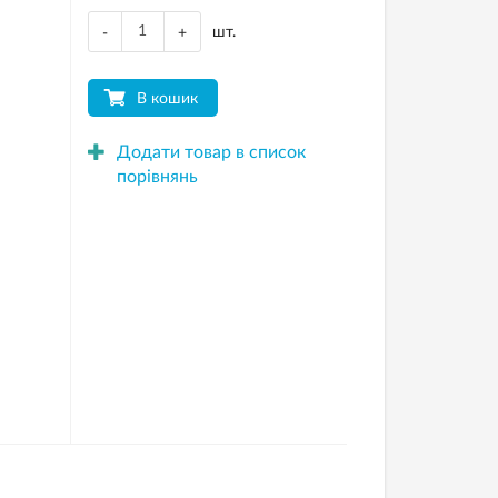
шт.
-
+
В кошик
Додати товар в список
порівнянь