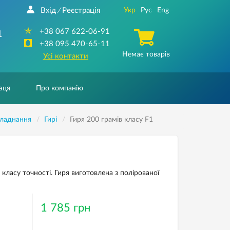
Вхід
Реєстрація
Укр
Рус
Eng
/
+38 067 622-06-91
1
+38 095 470-65-11
Немає товарів
Усі контакти
аця
Про компанію
бладнання
Гирі
Гиря 200 грамів класу F1
класу точності. Гиря виготовлена з полірованої
1 785 грн