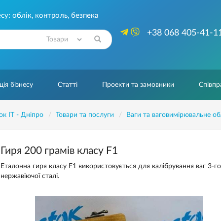
су: облік, контроль, безпека
+38 068 405-41-1
Знайти
ія бізнесу
Статті
Проекти та замовники
Співпр
ок IT - Дніпро
Товари та послуги
Ваги та ваговимірювальне о
Гиря 200 грамів класу F1
Еталонна гиря класу F1 використовується для калібрування ваг 3-го 
нержавіючої сталі.