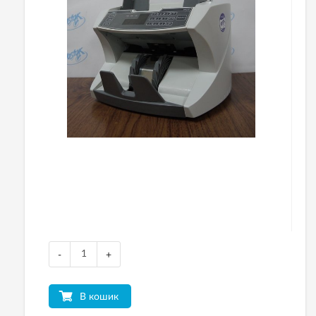
-
+
В кошик