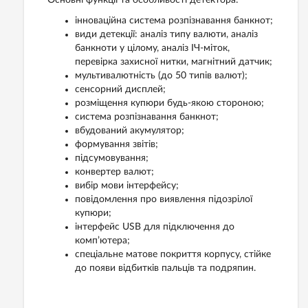
Основні функції та особливості детектора:
інноваційна система розпізнавання банкнот;
види детекції: аналіз типу валюти, аналіз
банкноти у цілому, аналіз ІЧ-міток,
перевірка захисної нитки, магнітний датчик;
мультивалютність (до 50 типів валют);
сенсорний дисплей;
розміщення купюри будь-якою стороною;
система розпізнавання банкнот;
вбудований акумулятор;
формування звітів;
підсумовування;
конвертер валют;
вибір мови інтерфейсу;
повідомлення про виявлення підозрілої
купюри;
інтерфейс USB для підключення до
комп’ютера;
спеціальне матове покриття корпусу, стійке
до появи відбитків пальців та подряпин.