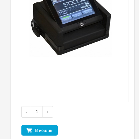
-
+
В кошик