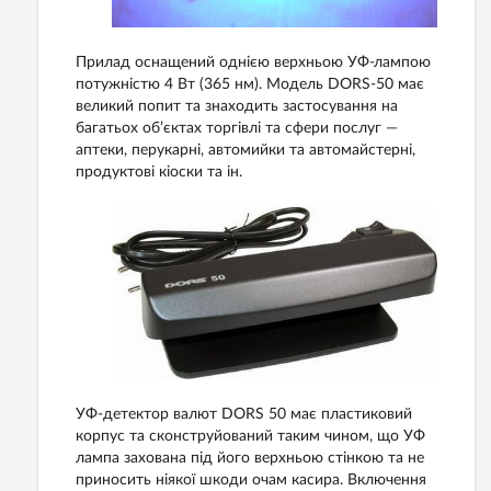
Прилад оснащений однією верхньою УФ-лампою
потужністю 4 Вт (365 нм). Модель DORS-50 має
великий попит та знаходить застосування на
багатьох об’єктах торгівлі та сфери послуг —
аптеки, перукарні, автомийки та автомайстерні,
продуктові кіоски та ін.
УФ-детектор валют DORS 50 має пластиковий
корпус та сконструйований таким чином, що УФ
лампа захована під його верхньою стінкою та не
приносить ніякої шкоди очам касира. Включення