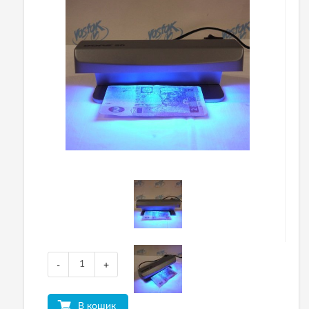
-
+
В кошик