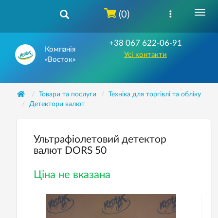
(0)
+38 067 622-06-91
Компанія
Усі контакти
«Восток»
Товари та послуги
Техніка для торгівлі та обліку
Детектори валют
Ультрафіолетовий детектор
валют DORS 50
Ціна не вказана