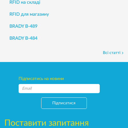
RFID на складі
RFID для магазину
BRADY B-489
BRADY B-484
Всі статті
Підписатись на новини
Підписатися
Поставити запитання