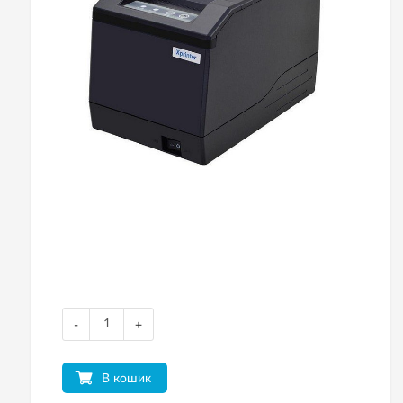
-
+
В кошик