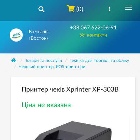
(0)
+38 067 622-06-91
Компанія
Усі контакти
«Восток»
Товари та послуги
Техніка для торгівлі та обліку
Чековий принтер, POS-принтери
Принтер чеків Xprinter XP-303B
Ціна не вказана