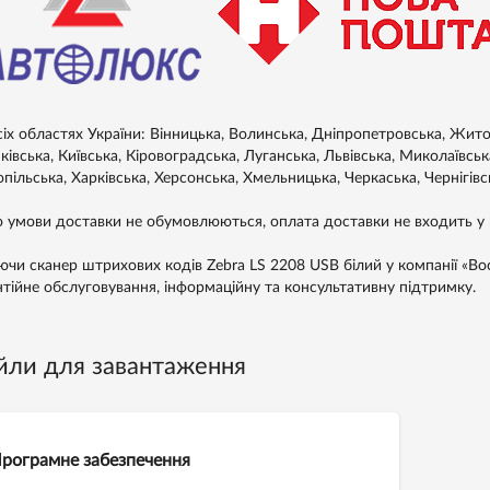
сіх областях України: Вінницька, Волинська, Дніпропетровська, Житом
івська, Київська, Кіровоградська, Луганська, Львівська, Миколаївськ
пільська, Харківська, Херсонська, Хмельницька, Черкаська, Чернігівс
 умови доставки не обумовлюються, оплата доставки не входить у в
ючи сканер штрихових кодів Zebra LS 2208 USB білий у компанії «Вос
нтійне обслуговування, інформаційну та консультативну підтримку.
йли для завантаження
рограмне забезпечення