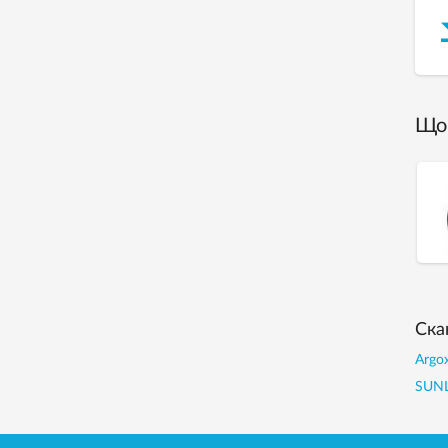
Що 
Ска
Argox
SUNL