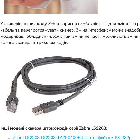
У сканерів штрих-коду Zebra корисна особливість — для зміни інте
кабель та перепрограмувати сканер. Зміна інтерфейсу може знадоби
модернізації обладнання. Хоча такі зміни не часті, можливість змін
нового сканера штрихових кодів.
Інші моделі сканера штрих-кодів серії Zebra LS2208:
Zebra LS2208 LS2208-1AZR0100ER з інтерфейсом RS-232
;