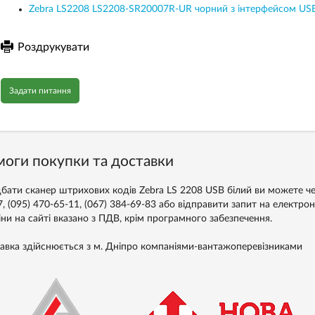
Zebra LS2208 LS2208-SR20007R-UR чорний з інтерфейсом US
Роздрукувати
Задати питання
оги покупки та доставки
бати сканер штрихових кодів Zebra LS 2208 USB білий ви можете чер
7, (095) 470-65-11, (067) 384-69-83 або відправити запит на електр
іни на сайті вказано з ПДВ, крім програмного забезпечення.
авка здійснюється з м. Дніпро компаніями-вантажоперевізниками