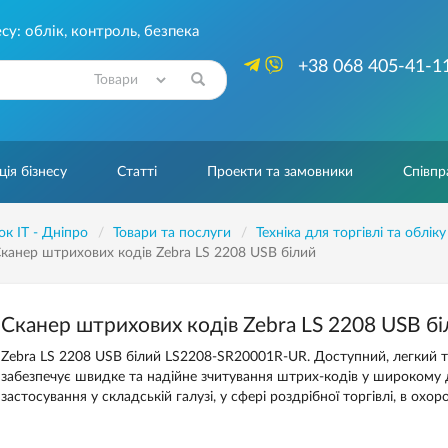
су: облік, контроль, безпека
+38 068 405-41-1
Знайти
ія бізнесу
Статті
Проекти та замовники
Співпр
ок IT - Дніпро
Товари та послуги
Техніка для торгівлі та обліку
канер штрихових кодів Zebra LS 2208 USB білий
Сканер штрихових кодів Zebra LS 2208 USB бі
Zebra LS 2208 USB білий LS2208-SR20001R-UR. Доступний, легкий т
забезпечує швидке та надійне зчитування штрих-кодів у широкому д
застосування у складській галузі, у сфері роздрібної торгівлі, в охоро