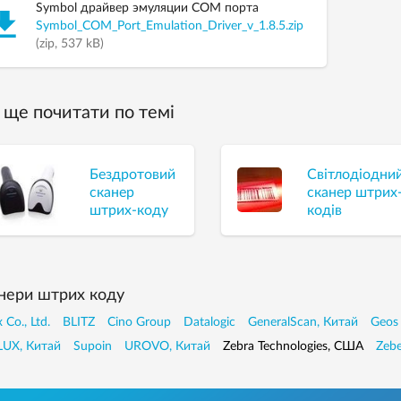
Symbol драйвер эмуляции COM порта
Symbol_COM_Port_Emulation_Driver_v_1.8.5.zip
(zip, 537 kB)
ще почитати по темі
Бездротовий
Світлодіодни
сканер
сканер штрих
штрих-коду
кодів
нери штрих коду
 Co., Ltd.
BLITZ
Cino Group
Datalogic
GeneralScan, Китай
Geos
UX, Китай
Supoin
UROVO, Китай
Zebra Technologies, США
Zebe