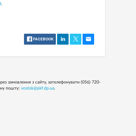
B
.
FACEBOOK
ез замовлення з сайту, зателефонувати (056) 720-
онну пошту:
vostok@pkf.dp.ua
.