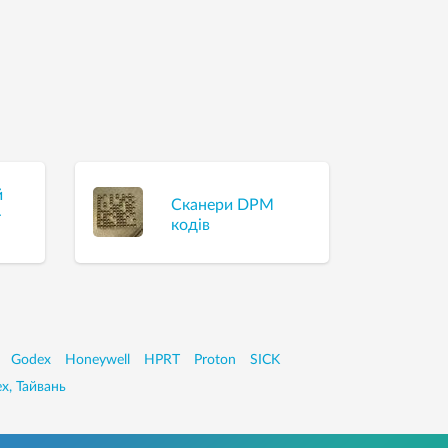
й
Сканери DPM
-
кодів
Godex
Honeywell
HPRT
Proton
SICK
x, Тайвань