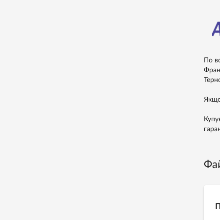
По в
Франк
Терно
Якщо
Купу
гара
Фа
П