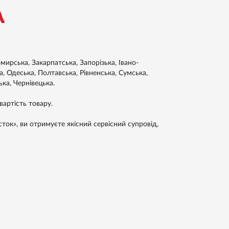
ирська, Закарпатська, Запорізька, Івано-
а, Одеська, Полтавська, Рівненська, Сумська,
ька, Чернівецька.
артість товару.
ток», ви отримуєте якісний сервісний супровід,