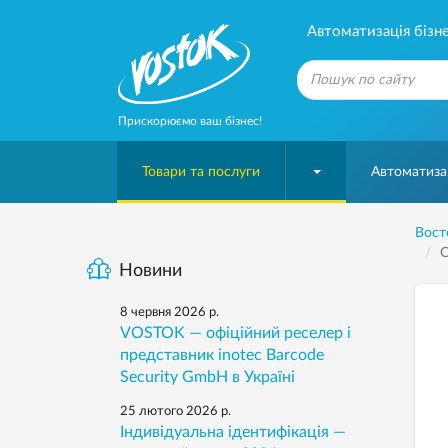
Автоматизація бізне
Прискорюємо ваш бізнес!
Товари та послуги
Автоматизац
Вост
С
Новини
8 червня 2026 р.
VOSTOK — офіційний реселер і
представник inotec Barcode
Security GmbH в Україні
25 лютого 2026 р.
Індивідуальна ідентифікація —