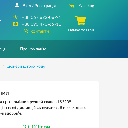
Вхід
Реєстрація
Укр
Рус
Eng
/
+38 067 622-06-91
1
+38 095 470-65-11
Немає товарів
Усі контакти
аця
Про компанію
Сканери штрих коду
лий
а ергономічний ручний сканер LS2208
іапазоні дистанцій сканування. Він знаходить
ні здоров’я.
3 000 грн