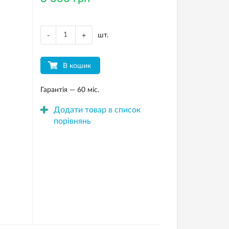
шт.
-
+
В кошик
Гарантія — 60 міс.
Додати товар в список
порівнянь