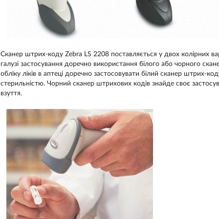
Сканер штрих-коду Zebra LS 2208 поставляється у двох колірних вар
галузі застосування доречно використання білого або чорного скан
обліку ліків в аптеці доречно застосовувати білий сканер штрих-код
стерильністю. Чорний сканер штрихових кодів знайде своє застосува
взуття.