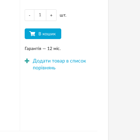
шт.
-
+
В кошик
Гарантія — 12 міс.
Додати товар в список
порівнянь