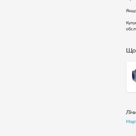
Якщо
Купу
обсл
Що 
Ліч
Magne