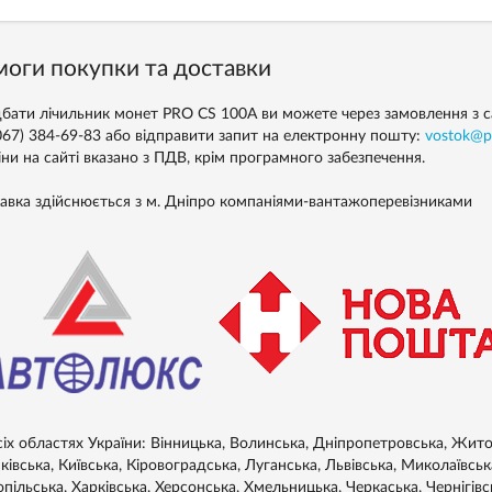
оги покупки та доставки
бати лічильник монет PRO CS 100A ви можете через замовлення з сай
(067) 384-69-83 або відправити запит на електронну пошту:
vostok@p
іни на сайті вказано з ПДВ, крім програмного забезпечення.
авка здійснюється з м. Дніпро компаніями-вантажоперевізниками
сіх областях України: Вінницька, Волинська, Дніпропетровська, Житом
івська, Київська, Кіровоградська, Луганська, Львівська, Миколаївськ
пільська, Харківська, Херсонська, Хмельницька, Черкаська, Чернігівс