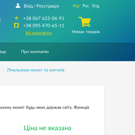
Вхід
Реєстрація
Укр
Рус
Eng
/
+38 067 622-06-91
1
+38 095 470-65-11
Немає товарів
Усі контакти
аця
Про компанію
Лічильники монет та жетонів
хунку монет будь-яких держав світу. Функція
Ціна не вказана