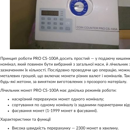
Принцип роботи PRO CS-100A досить простий — у подаючу кишеню 
номінал, який повинен бути вибраний з загальної маси, й лічильник з
зазначенням їх кількості. Послідовно проводячи цю операцію, можн
металевих грошей, що включає монети різних валют і номіналів. Т
будь-які жетони, за винятком виготовлених з прозорого матеріалу.
Лічильник монет PRO CS-100A має декілька режимів роботи:
наскрізний перерахунок монет одного номіналу;
сортування по одному номіналу із заданими параметрами ві
фасування монет (1-1999 монет в фасуванні).
Характеристики та функції
Висока швидкість перерахунку — 2300 монет в хвилину.