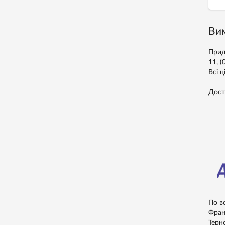
Вим
Прид
11, 
Всі ц
Дост
По в
Франк
Терно