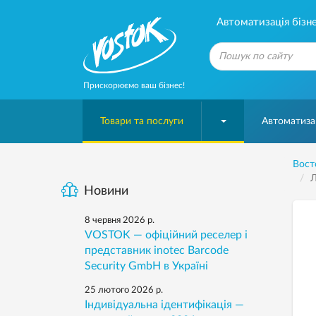
Автоматизація бізне
Прискорюємо ваш бізнес!
Товари та послуги
Автоматизац
Вост
Л
Новини
8 червня 2026 р.
VOSTOK — офіційний реселер і
представник inotec Barcode
Security GmbH в Україні
25 лютого 2026 р.
Індивідуальна ідентифікація —