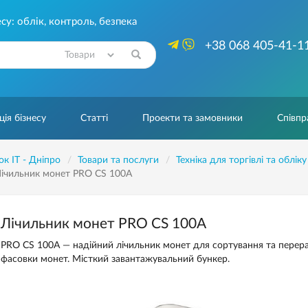
су: облік, контроль, безпека
+38 068 405-41-1
Знайти
ія бізнесу
Статті
Проекти та замовники
Співпр
ок IT - Дніпро
Товари та послуги
Техніка для торгівлі та обліку
ічильник монет PRO CS 100A
Лічильник монет PRO CS 100A
PRO CS 100A — надійний лічильник монет для сортування та перера
фасовки монет. Місткий завантажувальний бункер.