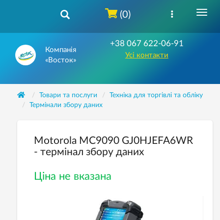
(0)
+38 067 622-06-91
Компанія
Усі контакти
«Восток»
Товари та послуги
Техніка для торгівлі та обліку
Термінали збору даних
Motorola MC9090 GJ0HJEFA6WR
- термінал збору даних
Ціна не вказана