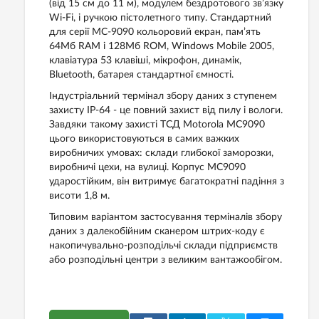
(від 15 см до 11 м), модулем бездротового зв’язку
Wi-Fi, і ручкою пістолетного типу. Стандартний
для серії MC-9090 кольоровий екран, пам’ять
64Мб RAM і 128Мб ROM, Windows Mobile 2005,
клавіатура 53 клавіші, мікрофон, динамік,
Bluetooth, батарея стандартної ємності.
Індустріальний термінал збору даних з ступенем
захисту IP-64 - це повний захист від пилу і вологи.
Завдяки такому захисті ТСД Motorola MC9090
цього використовуються в самих важких
виробничих умовах: склади глибокої заморозки,
виробничі цехи, на вулиці. Корпус MC9090
ударостійким, він витримує багатократні падіння з
висоти 1,8 м.
Типовим варіантом застосування терміналів збору
даних з далекобійним сканером штрих-коду є
накопичувально-розподільчі склади підприємств
або розподільні центри з великим вантажообігом.