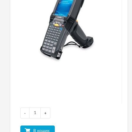
-
+
В кошик