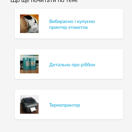
Що ще почитати по темі
Вибираємо і купуємо
принтер етикеток
Детально про ріббон
Термопринтер