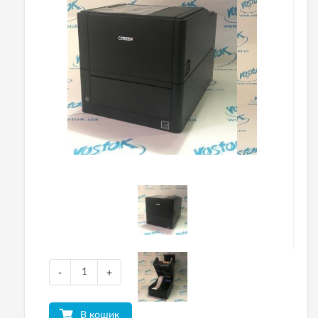
-
+
В кошик