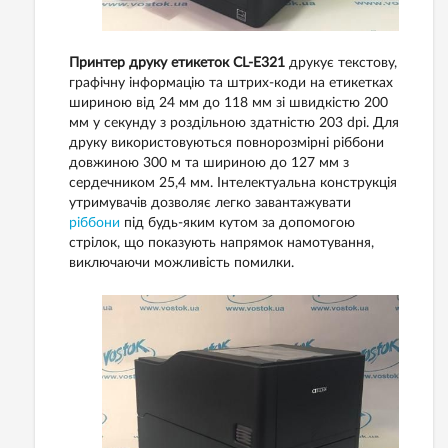
Принтер друку етикеток CL-E321
друкує текстову,
графічну інформацію та штрих-коди на етикетках
шириною від 24 мм до 118 мм зі швидкістю 200
мм у секунду з роздільною здатністю 203 dpi. Для
друку використовуються повнорозмірні ріббони
довжиною 300 м та шириною до 127 мм з
сердечником 25,4 мм. Інтелектуальна конструкція
утримувачів дозволяє легко завантажувати
ріббони
під будь-яким кутом за допомогою
стрілок, що показують напрямок намотування,
виключаючи можливість помилки.