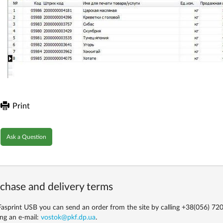
Print
Ask a Question
chase and delivery terms
asprint USB you can send an order from the site by calling
+38(056) 720
ng an e-mail:
vostok@pkf.dp.ua
.