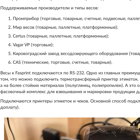
Поддерживаемые производители и типы весов:
Промприбор (торговые, товарные, счетные, подвесные, палл
Мир весов (товарные, паллетные, платформенные);
Certus (товарные, паллетные, платформенные);
Vagar VP (торговые);
Кировоградский завод весодозирующего оборудования (товар
CAS (технические, торговые, счетные, товарные).
Весы к Fasprint подключаются по RS-232. Одно из главных преимущ
том, что можно подключить термотрансферный принтер этикеток. Э
а на более стойких материалах (полуглянец, полипропилен). А это 
фасовочный комплекс для взвешивания и маркировки продукции дл
Подключаются принтеры этикеток и чеков. Основной способ подклю
доплату).