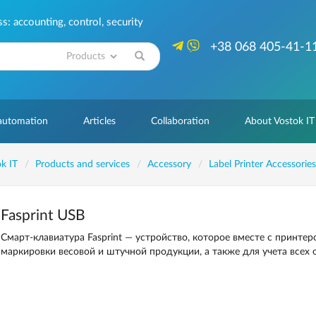
: accounting, control, security
+38 068 405-41-1
Search
 automation
Articles
Collaboration
About Vostok IT
k IT
Products and services
Accessory
Label Printer Accessories
Fasprint USB
Cмарт-клавиатура Fasprint — устройство, которое вместе с принтер
маркировки весовой и штучной продукции, а также для учета всех 