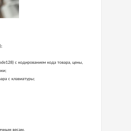
);
de128) с кодированием кода товара, цены,
вки;
ара с клавиатуры;
ичным весам.