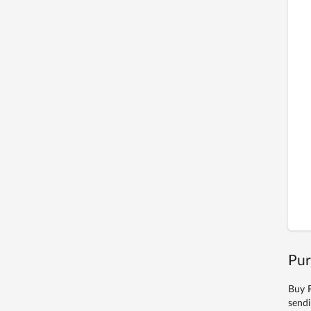
Pur
Buy F
sendi