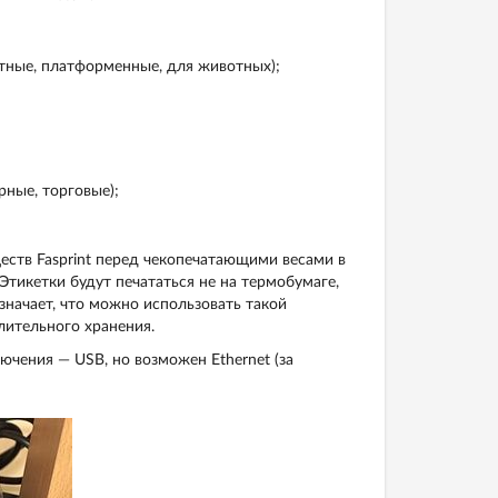
етные, платформенные, для животных);
ные, торговые);
еств Fasprint перед чекопечатающими весами в
тикетки будут печататься не на термобумаге,
означает, что можно использовать такой
ительного хранения.
чения — USB, но возможен Ethernet (за