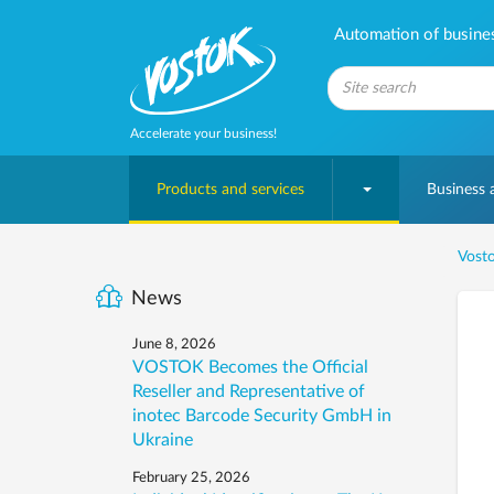
Automation of business
Accelerate your business!
Products and services
Business
Vosto
News
June 8, 2026
VOSTOK Becomes the Official
Reseller and Representative of
inotec Barcode Security GmbH in
Ukraine
February 25, 2026