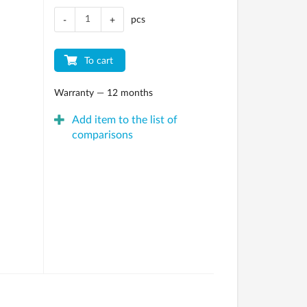
pcs
-
+
To cart
Warranty — 12 months
Add item to the list of
comparisons