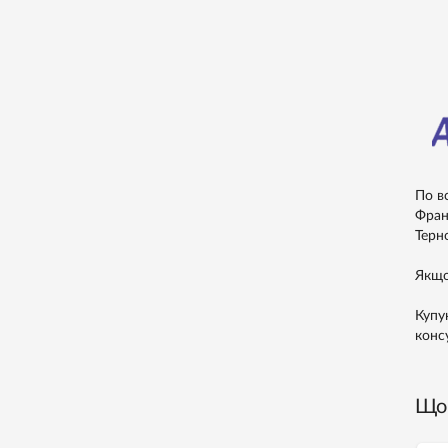
По в
Франк
Терно
Якщо
Купу
конс
Що 