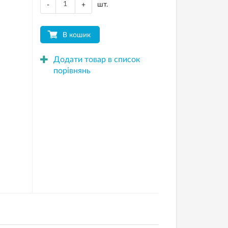
шт.
-
+
В кошик
Додати товар в список
порівнянь