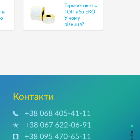
Термоетикетка
 на
ТОП або ЕКО.
ію
У чому
різниця?
Контакти
+38 068 405-41-11
+38 067 622-06-91
•
+38 095 470-65-11