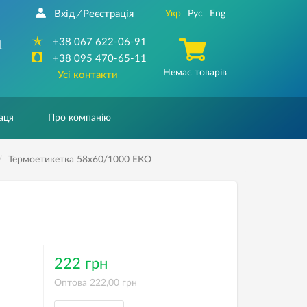
Вхід
Реєстрація
Укр
Рус
Eng
/
+38 067 622-06-91
1
+38 095 470-65-11
Немає товарів
Усі контакти
аця
Про компанію
Термоетикетка 58х60/1000 ЕКО
222 грн
Оптова 222,00 грн