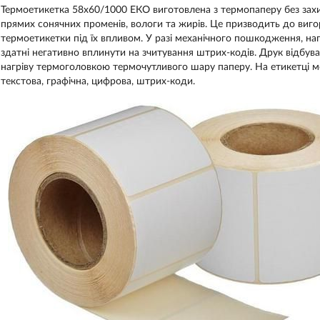
Термоетикетка 58х60/1000 ЕКО виготовлена ​​з термопаперу без зах
прямих сонячних променів, вологи та жирів. Це призводить до виго
термоетикетки під їх впливом. У разі механічного пошкодження, на
здатні негативно вплинути на зчитування штрих-кодів. Друк відбу
нагріву термоголовкою термочутливого шару паперу. На етикетці м
текстова, графічна, цифрова, штрих-коди.