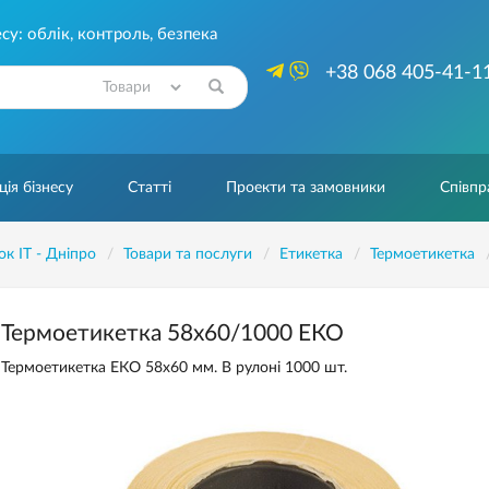
су: облік, контроль, безпека
+38 068 405-41-1
Знайти
ія бізнесу
Статті
Проекти та замовники
Співпр
ок IT - Дніпро
Товари та послуги
Етикетка
Термоетикетка
Термоетикетка 58х60/1000 ЕКО
Термоетикетка ЕКО 58х60 мм. В рулоні 1000 шт.