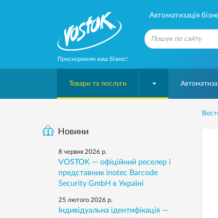
Автоматизація бізне
Прискорюємо ваш бізнес!
Товари та послуги
Автоматизац
Вост
Новини
8 червня 2026 р.
VOSTOK — офіційний реселер і
представник inotec Barcode
Security GmbH в Україні
25 лютого 2026 р.
Індивідуальна ідентифікація —