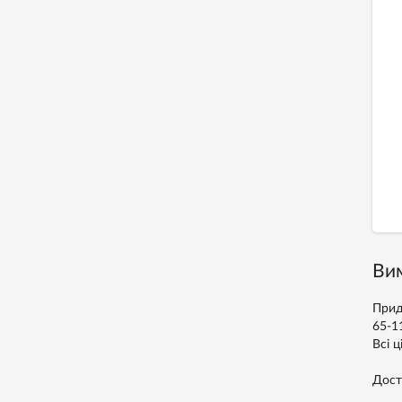
Вим
Прид
65-1
Всі ц
Дост