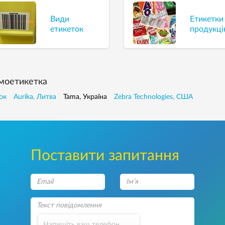
Види
Етикетки
етикеток
продукц
моетикетка
ок
Aurika, Литва
Tama, Україна
Zebra Technologies, США
Поставити запитання
Напишіть ваш телефон