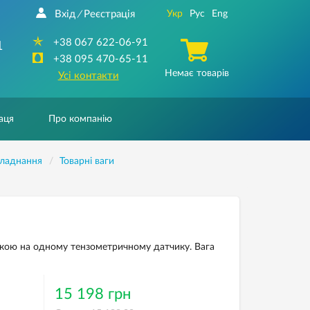
Вхід
Реєстрація
Укр
Рус
Eng
/
+38 067 622-06-91
1
+38 095 470-65-11
Немає товарів
Усі контакти
аця
Про компанію
бладнання
Товарнi ваги
йкою на одному тензометричному датчику. Вага
15 198 грн