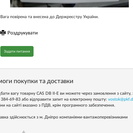
Вага повірена та внесена до Держреєстру України.
Роздрукувати
Задати питання
оги покупки та доставки
бати вагу товарну CAS DB II-E ви можете через замовлення з сайту, 
) 384-69-83 або відправити запит на електронну пошту:
vostok@pkf.d
іни на сайті вказано з ПДВ, крім програмного забезпечення.
авка здійснюється з м. Дніпро компаніями-вантажоперевізниками