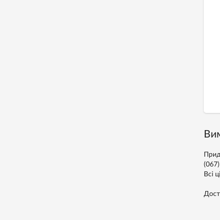
Вим
Прид
(067
Всі ц
Дост