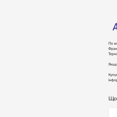
По в
Франк
Терно
Якщо
Купу
інфо
Що 