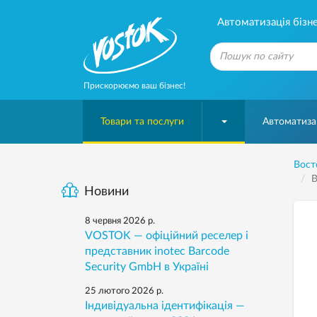
Автоматизація бізне
Прискорюємо ваш бізнес!
Товари та послуги
Автоматизац
Вост
В
Новини
8 червня 2026 р.
VOSTOK — офіційний реселер і
представник inotec Barcode
Security GmbH в Україні
25 лютого 2026 р.
Індивідуальна ідентифікація —