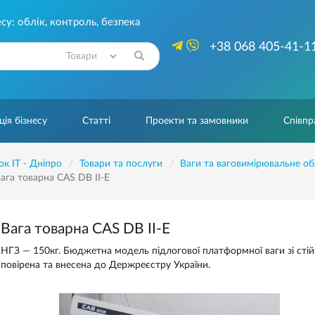
су: облік, контроль, безпека
+38 068 405-41-1
Знайти
ія бізнесу
Статті
Проекти та замовники
Співпр
ок IT - Дніпро
Товари та послуги
Ваги та ваговимірювальне о
ага товарна CAS DB II-E
Вага товарна CAS DB II-E
НГЗ — 150кг. Бюджетна модель підлогової платформної ваги зі сті
повірена та внесена до Держреєстру України.