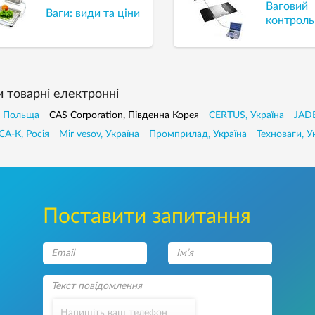
Ваговий
Ваги: види та ціни
контроль
и товарнi електроннi
, Польща
CAS Corporation, Південна Корея
CERTUS, Україна
JADE
А-К, Росія
Mir vesov, Україна
Промприлад, Україна
Техноваги, У
Поставити запитання
Напишіть ваш телефон