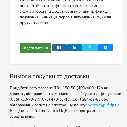
виготовлена з іншими розмірами платформи,
дискретністю, платформою з рольгангами,
акумулятором та додатковими опціями: функція
дозування, індикація порогів зважування, функція
друку етикеток.
Задати питання
Вимоги покупки та доставки
Придбати вагу товарну ТВ1-150-50-(400х400)-12p ви
можете, відправивши замовлення з сайту, зателефонувавши
(056) 720-90-37, (095) 470-65-11, (067) 384-69-83 або
відправивши запит на електронну пошту:
vostok@pkf.dp.ua
.
Всі ціни на сайті вказано з ПДВ, крім програмного
забезпечення.