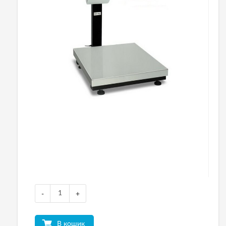
-
+
В кошик