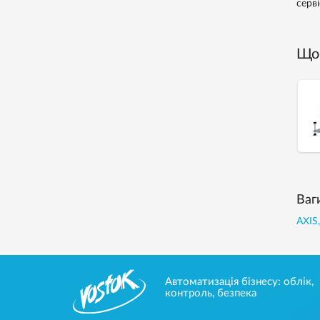
серв
Що 
Ваг
AXIS
Автоматизація бізнесу: облік,
контроль, безпека