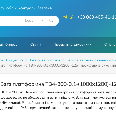
су: облік, контроль, безпека
+38 068 405-41-1
Знайти
ія бізнесу
Статті
Проекти та замовники
Співпр
ок IT - Дніпро
Товари та послуги
Ваги та ваговимірювальне о
ага платформна ТВ4-300-0,1-(1000х1200)-12eh нержавіюче виконан
Вага платформна ТВ4-300-0,1-(1000х1200)-1
НГЗ — 300 кг. Низькопрофільна електронна платформна вага відрі
що дозволяє не вбудовувати ваги у підлогу. Вага комплектується в
(Німеччина). У такій вазі всі комплектуючі та платформа виготовлені
датчиків — IP68, герметичний вагопроцесор у нержавіючому корпусі