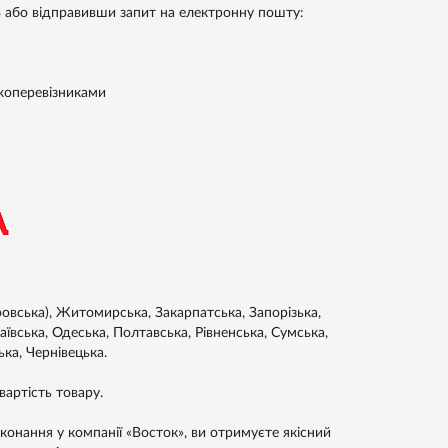
83 або відправивши запит на електронну пошту:
жоперевізниками
ровська), Житомирська, Закарпатська, Запорізька,
аївська, Одеська, Полтавська, Рівненська, Сумська,
ька, Чернівецька.
артість товару.
онання у компанії «Восток», ви отримуєте якісний