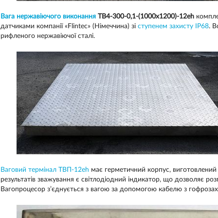
Вага нержавіючого виконання
ТВ4-300-0,1-(1000х1200)-12eh
компле
датчиками компанії «Flintec» (Німеччина) зі
ступенем захисту IP68
. 
рифленого нержавіючої сталі.
Ваговий термінал ТВП-12eh
має герметичний корпус, виготовлений з
результатів зважування є світлодіодний індикатор, що дозволяє роз
Вагопроцесор з’єднується з вагою за допомогою кабелю з гофроза