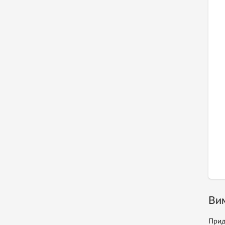
Вим
Прид