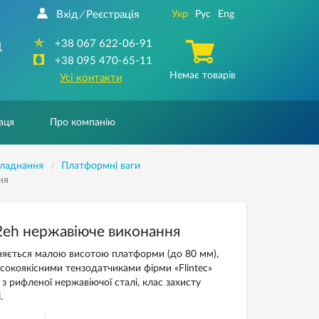
Вхід
Реєстрація
Укр
Рус
Eng
/
+38 067 622-06-91
1
+38 095 470-65-11
Немає товарів
Усі контакти
аця
Про компанію
бладнання
Платформні ваги
ня
2eh нержавіюче виконання
зняється малою висотою платформи (до 80 мм),
исокоякісними тензодатчиками фірми «Flintec»
 з рифленої нержавіючої сталі, клас захисту
.