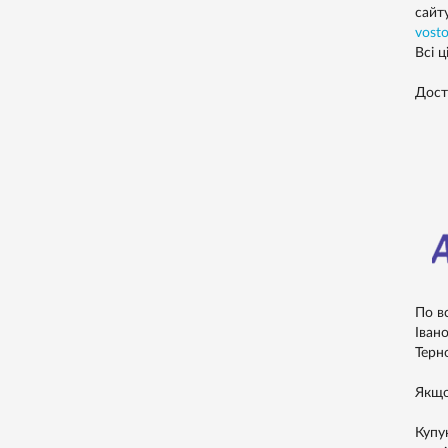
сайт
vost
Всі ц
Дост
По в
Івано
Терно
Якщо
Купу