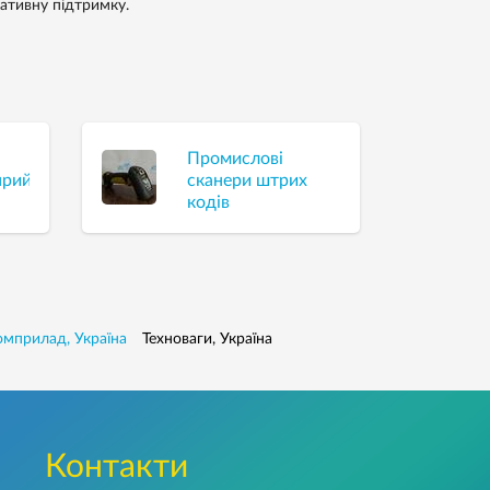
тативну підтримку.
Промислові
приймального
сканери штрих
кодів
мприлад, Україна
Техноваги, Україна
Контакти