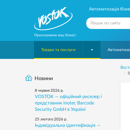
Автоматизація бізне
Прискорюємо ваш бізнес!
Товари та послуги
Автоматизац
Вост
В
Новини
8 червня 2026 р.
VOSTOK — офіційний реселер і
представник inotec Barcode
Security GmbH в Україні
25 лютого 2026 р.
Індивідуальна ідентифікація —