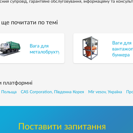
існий супровід, гарантійне обслуговування, інформаційну та консуль
ще почитати по темі
Ваги для
Вага для
вантажо
металобрухту
бункера
и платформні
, Польща
CAS Corporation, Південна Корея
Mir vesov, Україна
Про
Поставити запитання