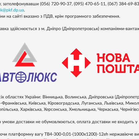
у, зателефонувавши (056) 720-90-37, (095) 470-65-11, (067) 384-69-
ok@pkf.dp.ua
.
іни на сайті вказано з ПДВ, крім програмного забезпечення.
авка здійснюється з м. Дніпро (Дніпропетровськ) компаніями-ванта
сіх областях України: Вінницька, Волинська, Дніпровська (Дніпропет
-Франківська, Київська, Кіровоградська, Луганська, Львівська, Микол
пільська, Харківська, Херсонська, Хмельницька, Черкаська, Чернігівс
 умови доставки не обумовлюються, оплата доставки не входить у в
ючи платформну вагу ТВ4-300-0,01-(1000х1200)-12eh нержавіюче вик