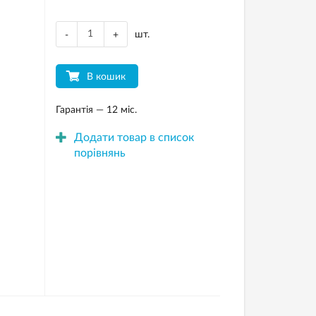
шт.
-
+
В кошик
Гарантія — 12 міс.
Додати товар в список
порівнянь