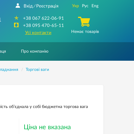
Вхід
Реєстрація
Укр
Рус
Eng
/
+38 067 622-06-91
1
+38 095 470-65-11
Немає товарів
Усі контакти
аця
Про компанію
бладнання
Торгові ваги
ність об’єднала у собі бюджетна торгова вага
Ціна не вказана