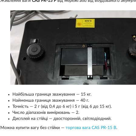
Живлення ваги
CAS PR-15 P
від мережі або від вбудованого акумуля
Найбільша границя зважування — 15 кг.
Найменша границя зважування — 40 г.
Точність — 2 г (від 0,4 до 6 кг) і 5 г (від 6 до 15 кг).
Число діапазонів вимірювань — 2.
Дисплей на стійці — двосторонній, світлодіодний.
Можна купити вагу без стійки —
торгова вага CAS PR-15 B
.