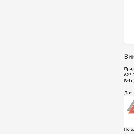
Вим
Прид
622-
Всі ц
Дост
По в