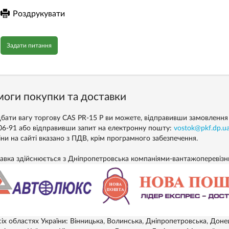
Роздрукувати
Задати питання
оги покупки та доставки
бати вагу торгову CAS PR-15 P ви можете, відправивши замовлення з
06-91 або відправивши запит на електронну пошту:
vostok@pkf.dp.u
іни на сайті вказано з ПДВ, крім програмного забезпечення.
авка здійснюється з Дніпропетровська компаніями-вантажоперевіз
сіх областях України: Вінницька, Волинська, Дніпропетровська, Доне