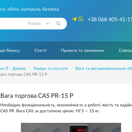
су: облік, контроль, безпека
+38 068 405-41-1
Знайти
ія бізнесу
Статті
Проекти та замовники
Співпр
ок IT - Дніпро
Товари та послуги
Ваги та ваговимірювальне о
ага торгова CAS PR-15 P
Вага торгова CAS PR-15 P
Необхідну функціональність, економічність у роботі, якість та надій
CAS PR. Вага CAS за доступною ціною. НГЗ — 15 кг.