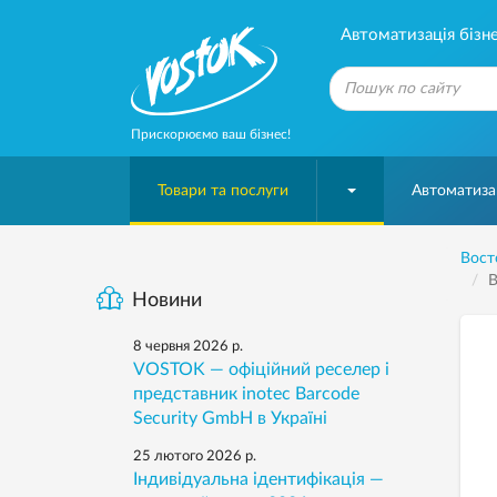
Автоматизація бізне
Прискорюємо ваш бізнес!
Товари та послуги
Автоматизац
Вост
В
Новини
8 червня 2026 р.
VOSTOK — офіційний реселер і
представник inotec Barcode
Security GmbH в Україні
25 лютого 2026 р.
Індивідуальна ідентифікація —