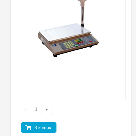
-
+
В кошик