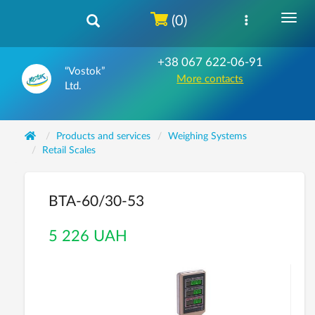
(0)
+38 067 622-06-91
“Vostok”
More contacts
Ltd.
Products and services
Weighing Systems
Retail Scales
ВТА-60/30-53
5 226 UAH