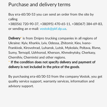
Purchase and delivery terms
Buy вта-60/30-53 you can send an order from the site by
calling
+38(056) 720-90-37, +38(095) 470-65-11, +38(067) 384-69-83,
or sending an e-mail:
vostok@pkf.dp.ua
.
Delivery
*
is from Dnipro trucking companies in all regions of
Ukraine: Kyiv, Kharkiv, Lviv, Odessa, Zhitomir, Kiev, Ivano-
Frankivsk, Kirovohrad, Luhansk, Lutsk, Mykolaiv, Poltava, Rivne,
Sumy, Ternopil, Uzhhorod, Kherson, Khmelnytsky, Cherkasy,
Chernihiv, Chernivtsi and other regions.
*
If the condition does not specify delivery and payment of
delivery is not included in the price of the goods
.
By purchasing вта-60/30-53 from the company Vostok, you get
quality service support, warranty services, information and
advisory support.