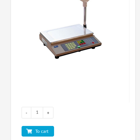
-
+
To cart