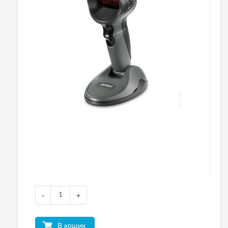
-
+
В кошик