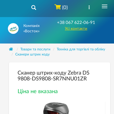
(0)
+38 067 622-06-91
Компанія
Усі контакти
«Восток»
Товари та послуги
Техніка для торгівлі та обліку
Сканери штрих коду
Сканер штрих-коду Zebra DS
9808-DS9808-SR7NNU01ZR
Ціна не вказана