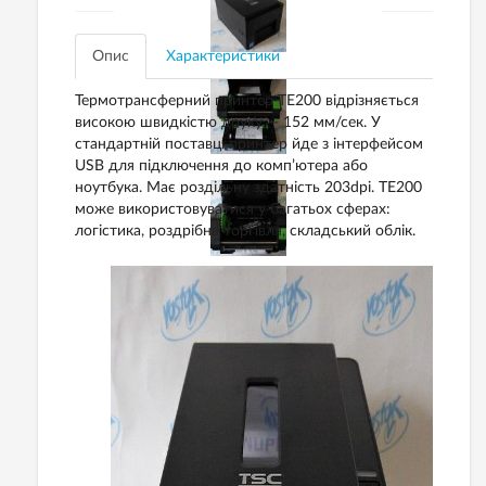
Опис
Характеристики
Термотрансферний
принтер
TE200
відрізняється
високою
швидкістю
друку
—
152
мм
/сек
.
У
стандартній поставці
принтер йде з інтерфейсом
USB
для
підключення
до комп’ютера або
ноутбука
.
Має роздільну здатність
203dpi
.
TE200
може
використовуватися
у багатьох
сферах
:
логістика
,
роздрібна
торгівля
,
складський
облік
.