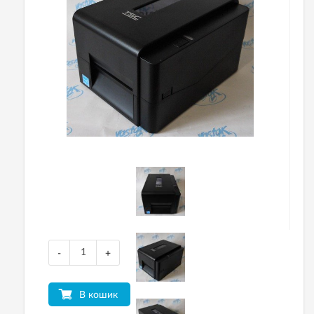
-
+
В кошик