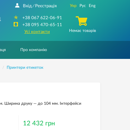
Вхід
Реєстрація
Укр
Рус
Eng
/
+38 067 622-06-91
1
+38 095 470-65-11
Немає товарів
Усі контакти
аця
Про компанію
Принтери етикеток
ом. Ширина друку — до 104 мм. Інтерфейси
12 432 грн