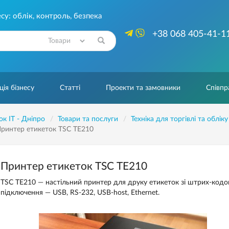
су: облік, контроль, безпека
+38 068 405-41-1
Знайти
ія бізнесу
Статті
Проекти та замовники
Співпр
ок IT - Дніпро
Товари та послуги
Техніка для торгівлі та обліку
ринтер етикеток TSC ТE210
Принтер етикеток TSC ТE210
TSC ТE210 — настільний принтер для друку етикеток зі штрих-код
підключення — USB, RS-232, USB-host, Ethernet.