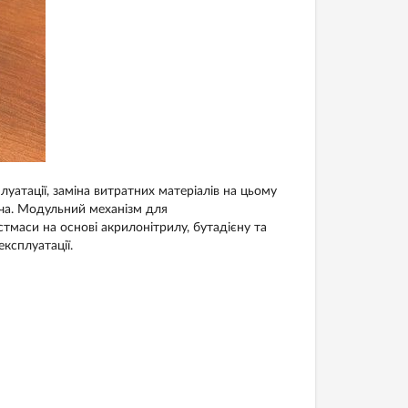
уатації, заміна витратних матеріалів на цьому
ача. Модульний механізм для
маси на основі акрилонітрилу, бутадієну та
ксплуатації.