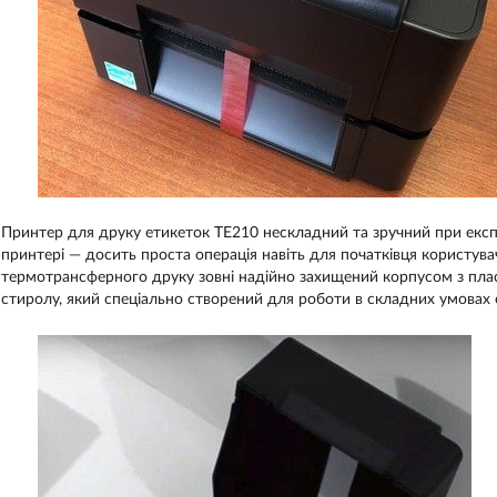
Принтер для друку етикеток TE210 нескладний та зручний при експл
принтері — досить проста операція навіть для початківця користув
термотрансферного друку зовні надійно захищений корпусом з пласт
стиролу, який спеціально створений для роботи в складних умовах е