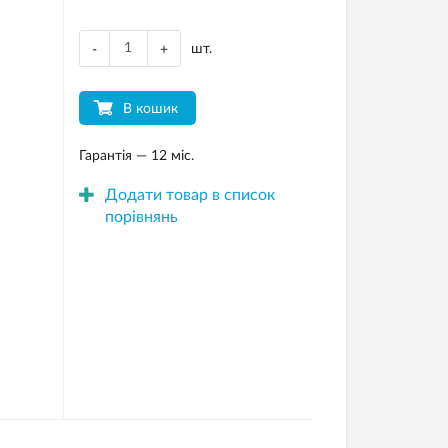
шт.
-
+
В кошик
Гарантія — 12 міс.
Додати товар в список
порівнянь