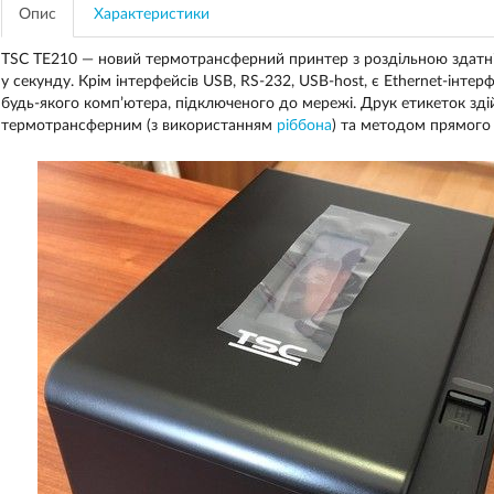
Опис
Характеристики
TSC TE210 — новий термотрансферний принтер з роздільною здатні
у секунду. Крім інтерфейсів USB, RS-232, USB-host, є Ethernet-інтер
будь-якого комп’ютера, підключеного до мережі. Друк етикеток зд
термотрансферним (з використанням
ріббона
) та методом прямого