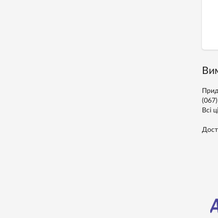
Вим
Прид
(067
Всі ц
Дост