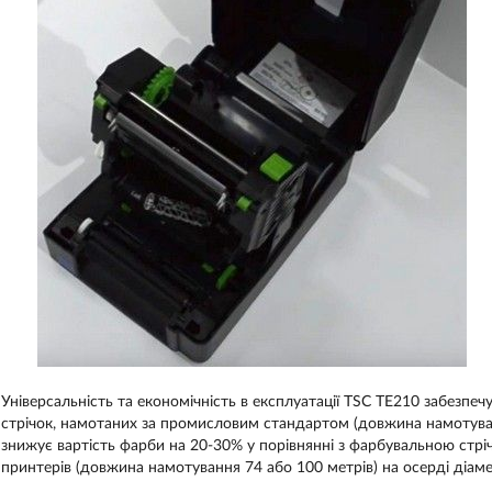
Універсальність та економічність в експлуатації TSC TE210 забезп
стрічок, намотаних за промисловим стандартом (довжина намотува
знижує вартість фарби на 20-30% у порівнянні з фарбувальною стр
принтерів (довжина намотування 74 або 100 метрів) на осерді діам