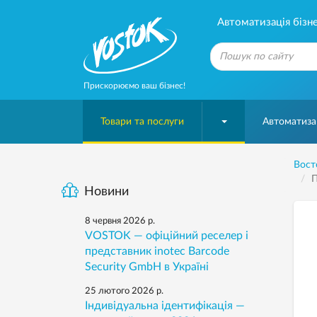
Автоматизація бізне
Прискорюємо ваш бізнес!
Товари та послуги
Автоматизац
Вост
П
Новини
8 червня 2026 р.
VOSTOK — офіційний реселер і
представник inotec Barcode
Security GmbH в Україні
25 лютого 2026 р.
Індивідуальна ідентифікація —