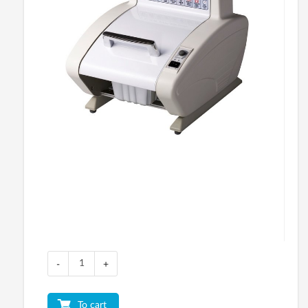
-
+
To cart