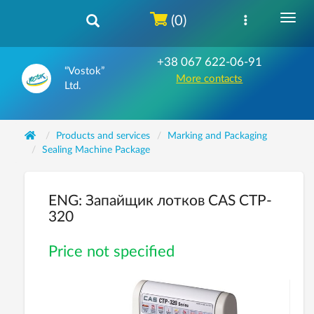
(0)
+38 067 622-06-91
“Vostok”
More contacts
Ltd.
Products and services
Marking and Packaging
Sealing Machine Package
ENG: Запайщик лотков CAS CTP-
320
Price not specified