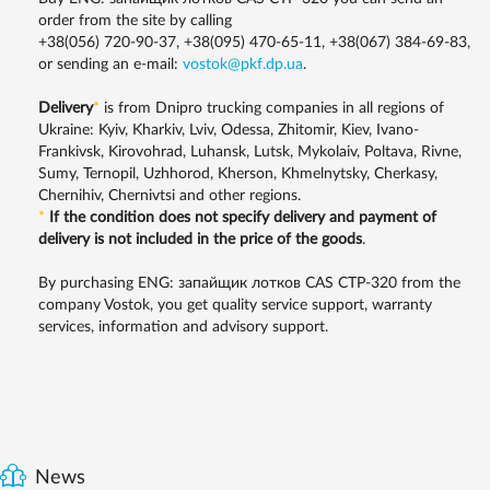
order from the site by calling
+38(056) 720-90-37, +38(095) 470-65-11, +38(067) 384-69-83,
or sending an e-mail:
vostok@pkf.dp.ua
.
Delivery
*
is from Dnipro trucking companies in all regions of
Ukraine: Kyiv, Kharkiv, Lviv, Odessa, Zhitomir, Kiev, Ivano-
Frankivsk, Kirovohrad, Luhansk, Lutsk, Mykolaiv, Poltava, Rivne,
Sumy, Ternopil, Uzhhorod, Kherson, Khmelnytsky, Cherkasy,
Chernihiv, Chernivtsi and other regions.
*
If the condition does not specify delivery and payment of
delivery is not included in the price of the goods
.
By purchasing ENG: запайщик лотков CAS CTP-320 from the
company Vostok, you get quality service support, warranty
services, information and advisory support.
News