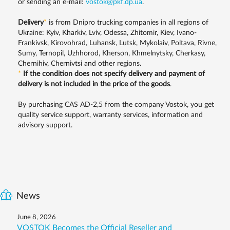
or sending an e-mail:
vostok@pkf.dp.ua
.
Delivery
*
is from Dnipro trucking companies in all regions of
Ukraine: Kyiv, Kharkiv, Lviv, Odessa, Zhitomir, Kiev, Ivano-
Frankivsk, Kirovohrad, Luhansk, Lutsk, Mykolaiv, Poltava, Rivne,
Sumy, Ternopil, Uzhhorod, Kherson, Khmelnytsky, Cherkasy,
Chernihiv, Chernivtsi and other regions.
*
If the condition does not specify delivery and payment of
delivery is not included in the price of the goods
.
By purchasing CAS AD-2,5 from the company Vostok, you get
quality service support, warranty services, information and
advisory support.
News
June 8, 2026
VOSTOK Becomes the Official Reseller and