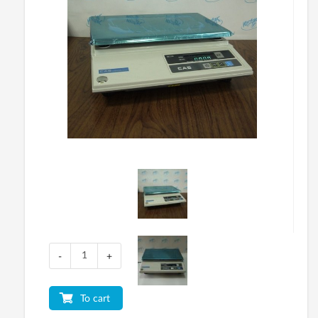
-
+
To cart