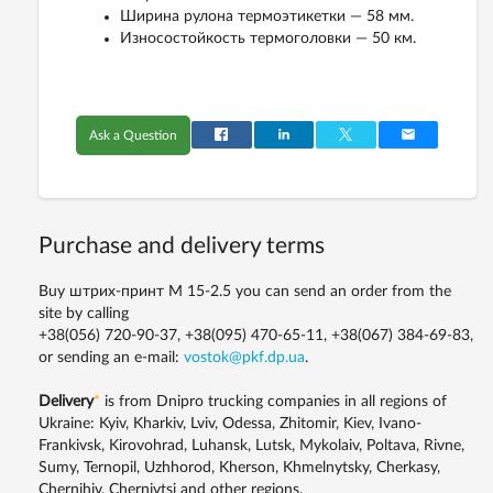
Ширина рулона термоэтикетки — 58 мм.
Износостойкость термоголовки — 50 км.
Ask a Question
Purchase and delivery terms
Buy штрих-принт M 15-2.5 you can send an order from the
site by calling
+38(056) 720-90-37, +38(095) 470-65-11, +38(067) 384-69-83,
or sending an e-mail:
vostok@pkf.dp.ua
.
Delivery
*
is from Dnipro trucking companies in all regions of
Ukraine: Kyiv, Kharkiv, Lviv, Odessa, Zhitomir, Kiev, Ivano-
Frankivsk, Kirovohrad, Luhansk, Lutsk, Mykolaiv, Poltava, Rivne,
Sumy, Ternopil, Uzhhorod, Kherson, Khmelnytsky, Cherkasy,
Chernihiv, Chernivtsi and other regions.