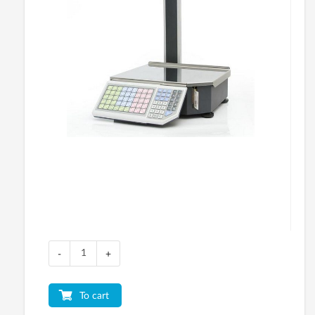
-
+
To cart