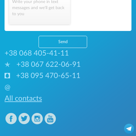
Write your phone in text
messages and we'll get back
to you
Send
+38 068 405-41-11
+38 067 622-06-91
+38 095 470-65-11
@
All contacts