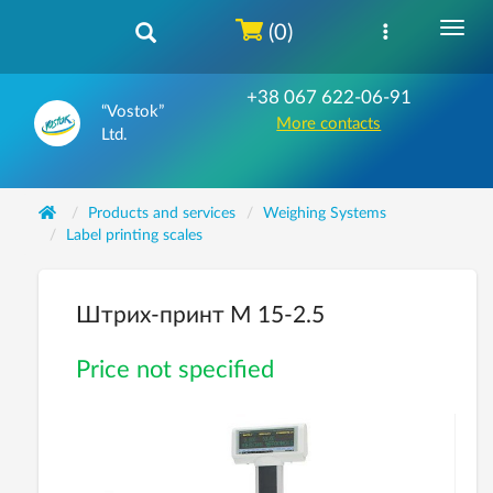
(0)
+38 067 622-06-91
“Vostok”
More contacts
Ltd.
Products and services
Weighing Systems
Label printing scales
Штрих-принт M 15-2.5
Price not specified