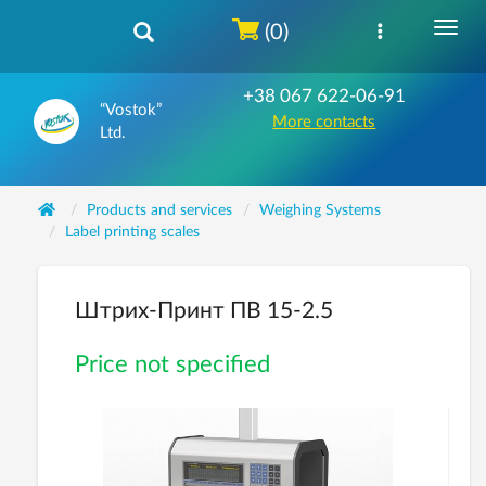
(0)
+38 067 622-06-91
“Vostok”
More contacts
Ltd.
Products and services
Weighing Systems
Label printing scales
Штрих-Принт ПВ 15-2.5
Price not specified