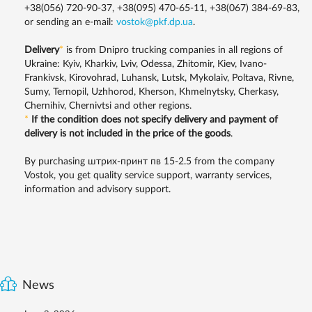
+38(056) 720-90-37, +38(095) 470-65-11, +38(067) 384-69-83,
or sending an e-mail:
vostok@pkf.dp.ua
.
Delivery
*
is from Dnipro trucking companies in all regions of
Ukraine: Kyiv, Kharkiv, Lviv, Odessa, Zhitomir, Kiev, Ivano-
Frankivsk, Kirovohrad, Luhansk, Lutsk, Mykolaiv, Poltava, Rivne,
Sumy, Ternopil, Uzhhorod, Kherson, Khmelnytsky, Cherkasy,
Chernihiv, Chernivtsi and other regions.
*
If the condition does not specify delivery and payment of
delivery is not included in the price of the goods
.
By purchasing штрих-принт пв 15-2.5 from the company
Vostok, you get quality service support, warranty services,
information and advisory support.
News