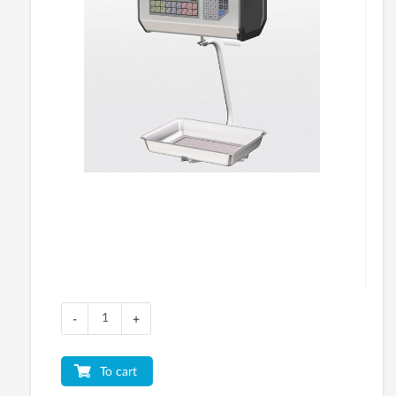
-
+
To cart