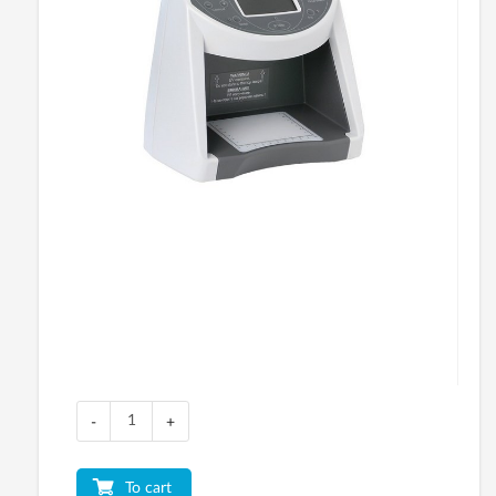
-
+
To cart