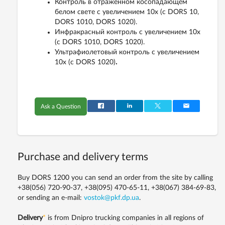
Контроль в отраженном косопадающем
белом свете с увеличением 10х (с DORS 10,
DORS 1010, DORS 1020).
Инфракрасный контроль с увеличением 10х
(с DORS 1010, DORS 1020).
Ультрафиолетовый контроль с увеличением
10х (с DORS 1020)
.
Ask a Question
Purchase and delivery terms
Buy DORS 1200 you can send an order from the site by calling
+38(056) 720-90-37, +38(095) 470-65-11, +38(067) 384-69-83,
or sending an e-mail:
vostok@pkf.dp.ua
.
Delivery
*
is from Dnipro trucking companies in all regions of