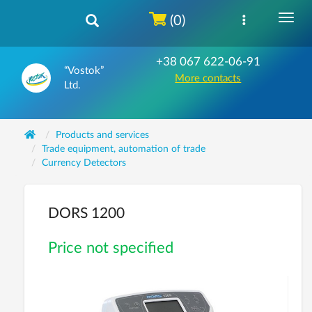
(0)
+38 067 622-06-91
“Vostok”
More contacts
Ltd.
Products and services
Trade equipment, automation of trade
Currency Detectors
DORS 1200
Price not specified