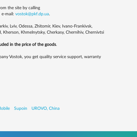
 the site by calling
 e-mail:
vostok@pkf.dp.ua
.
kiv, Lviv, Odessa, Zhitomir, Kiev, Ivano-Frankivsk,
, Kherson, Khmelnytsky, Cherkasy, Chernihiv, Chernivtsi
luded in the price of the goods
.
 Vostok, you get quality service support, warranty
obile
Supoin
UROVO, China