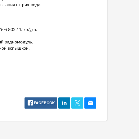
тывания штрих-кода.
-Fi 802.11a/b/g/n.
й радиомодуль.
ной вспышкой.
FACEBOOK