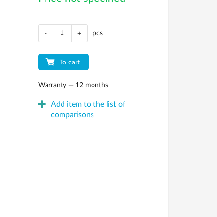
pcs
-
+
To cart
Warranty — 12 months
Add item to the list of
comparisons