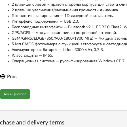
2 клавиши с левой и правой стороны корпуса для старта счи
2 клавиши увеличения/уменьшения громкости динамика.
Технология сканирования — 1D лазерный считыватель.
Интерфейс подключения — USB 2.0.
Беспроводные интерфейсы — Bluetooth v2.1+EDR2.0 Class2, Wi
GPS/AGPS — модуль навигации со встроенной антенной.
GSM/GPRS/EDGE (850/900/1800/1900 МГц) — 4-х диапазонны
5 Мп CMOS фотокамера с функцией автофокуса и светодиод
Аккумуляторная батарея — Li-Ion, 3300 мАч, 3.7 В.
Класс защиты — IP 65.
Операционная система — руссифицированная Windows CE 7.
Print
Ask a Question
chase and delivery terms