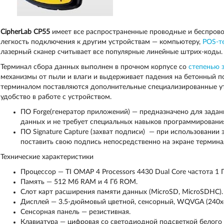
CipherLab CP55
имеет все распространенные проводные и беспрово
легкость подключения к другим устройствам — компьютеру,
POS-т
лазерный сканер считывает все популярные линейные штрих-коды.
Терминал сбора данных выполнен в прочном корпусе со
степенью 
механизмы от пыли и влаги и выдерживает падения на бетонный пол
терминалом поставляются дополнительные специализированные у
удобство в работе с устройством.
ПО Forge(генератор приложений) — предназначено для задан
данных и не требует специальных навыков программировани
ПО Signature Capture (захват подписи) — при использовании
поставить свою подпись непосредственно на экране термина
Технические характеристики
Процессор — TI OMAP 4 Processors 4430 Dual Core частота 1 Г
Память — 512 Mб RAM и 4 Гб ROM.
Слот карт расширения памяти данных (MicroSD, MicroSDHC).
Дисплей — 3.5-дюймовый цветной, сенсорный, WQVGA (240х4
Сенсорная панель — резистивная.
Клавиатура — цифровая со светодиодной подсветкой белого 