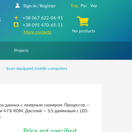
Sign in
Register
Eng
Рус
Укр
/
+38 067 622-06-91
1
+38 095 470-65-11
No products
More contacts
Projects
Scan-equipped mobile computers
а данных с лазерным сканером. Процессор —
M и 4 ГБ ROM. Дисплей — 3.5-дюймовый с LED
.
Price not specified