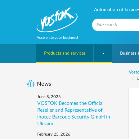
Automation of business
Accelerate your business!
Products and services
Business
Vosto
E
News
June 8, 2026
VOSTOK Becomes the Official
Reseller and Representative of
inotec Barcode Security GmbH in
Ukraine
February 25, 2026