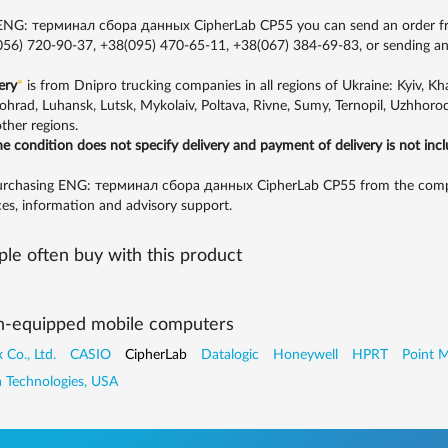
NG: терминал сбора данных CipherLab CP55 you can send an order from
56) 720-90-37, +38(095) 470-65-11, +38(067) 384-69-83,
or sending an
ery
*
is from Dnipro trucking companies in all regions of Ukraine: Kyiv, Khar
ohrad, Luhansk, Lutsk, Mykolaiv, Poltava, Rivne, Sumy, Ternopil, Uzhhorod
ther regions.
the condition does not specify delivery and payment of delivery is not inc
rchasing ENG: терминал сбора данных CipherLab CP55 from the company
ces, information and advisory support.
le often buy with this product
n-equipped mobile computers
 Co., Ltd.
CASIO
CipherLab
Datalogic
Honeywell
HPRT
Point M
 Technologies, USA