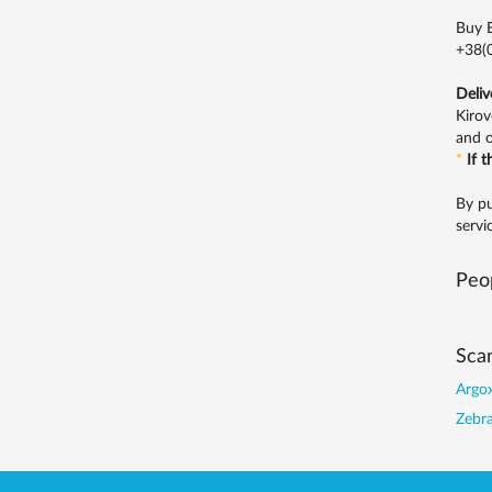
Buy E
+38(0
Deliv
Kirov
and o
*
If 
By pu
servi
Peop
Sca
Argox
Zebra