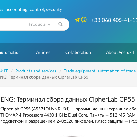
: accounting, control, security
+38 068 405-41-1
Search
 automation
Articles
Collaboration
About Vostok IT
k IT
Products and services
Trade equipment, automation of trade
NG: Терминал сбора данных CipherLab CP55
ENG: Терминал сбора данных CipherLab CP55
CipherLab CP55 (A5571DLNNRU01) — промышленный терминал сбор
TI OMAP 4 Processors 4430 1 GHz Dual Core. Память — 512 МБ RA
подсветкой и разрешением 240х320 пикселей. Класс защиты — IP65