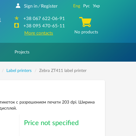
Sign in
Register
Eng
Рус
Укр
/
+38 067 622-06-91
1
+38 095 470-65-11
No products
More contacts
Projects
Label printers
Zebra ZT411 label printer
икеток с разрешением печати 203 dpi. Ширина
дисплей.
Price not specified