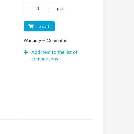
pcs
-
+
To cart
Warranty — 12 months
Add item to the list of
comparisons