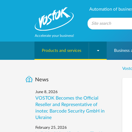
Automation of business
Accelerate your business!
Products and services
Business
Vosto
News
June 8, 2026
VOSTOK Becomes the Official
Reseller and Representative of
inotec Barcode Security GmbH in
Ukraine
February 25, 2026