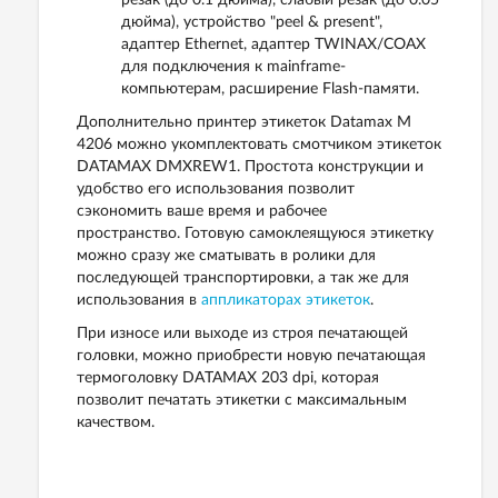
резак (до 0.1 дюйма), слабый резак (до 0.05
дюйма), устройство "peel & present",
адаптер Ethernet, адаптер TWINAX/COAX
для подключения к mainframe-
компьютерам, расширение Flash-памяти.
Дополнительно принтер этикеток Datamax M
4206 можно укомплектовать смотчиком этикеток
DATAMAX DMXREW1. Простота конструкции и
удобство его использования позволит
сэкономить ваше время и рабочее
пространство. Готовую самоклеящуюся этикетку
можно сразу же сматывать в ролики для
последующей транспортировки, а так же для
использования в
аппликаторах этикеток
.
При износе или выходе из строя печатающей
головки, можно приобрести новую печатающая
термоголовку DATAMAX 203 dpi, которая
позволит печатать этикетки с максимальным
качеством.