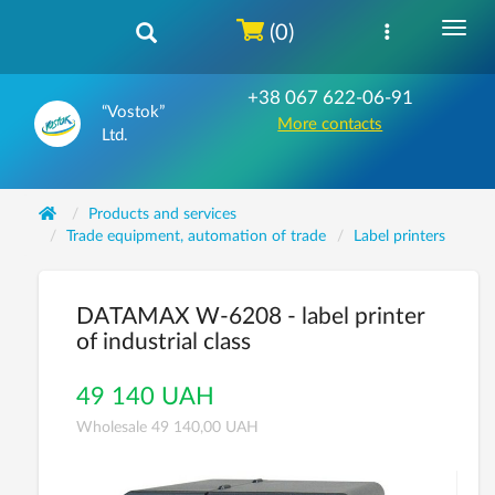
(0)
+38 067 622-06-91
“Vostok”
More contacts
Ltd.
Products and services
Trade equipment, automation of trade
Label printers
DATAMAX W-6208 - label printer
of industrial class
49 140 UAH
Wholesale 49 140,00 UAH