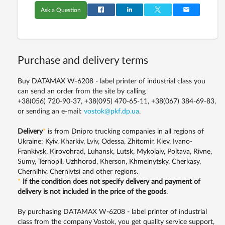
Ask a Question
Purchase and delivery terms
Buy DATAMAX W-6208 - label printer of industrial class you
can send an order from the site by calling
+38(056) 720-90-37, +38(095) 470-65-11, +38(067) 384-69-83,
or sending an e-mail:
vostok@pkf.dp.ua
.
Delivery
*
is from Dnipro trucking companies in all regions of
Ukraine: Kyiv, Kharkiv, Lviv, Odessa, Zhitomir, Kiev, Ivano-
Frankivsk, Kirovohrad, Luhansk, Lutsk, Mykolaiv, Poltava, Rivne,
Sumy, Ternopil, Uzhhorod, Kherson, Khmelnytsky, Cherkasy,
Chernihiv, Chernivtsi and other regions.
*
If the condition does not specify delivery and payment of
delivery is not included in the price of the goods
.
By purchasing DATAMAX W-6208 - label printer of industrial
class from the company Vostok, you get quality service support,