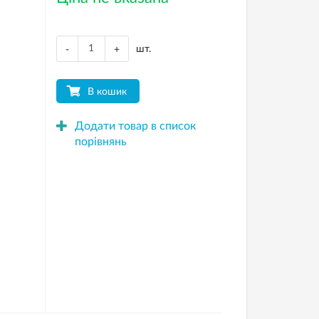
шт.
-
+
В кошик
Додати товар в список
порівнянь