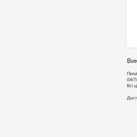
Вим
Прид
(067
Всі ц
Дост