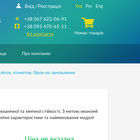
Вхід
Реєстрація
Укр
Рус
Eng
/
+38 067 622-06-91
1
+38 095 470-65-11
Немає товарів
Усі контакти
аця
Про компанію
іпок, етикеток, бірок на замовлення
нічної та хімічної стійкості. З метою економії
нічні характеристики та найменування моделі
Ціна не вказана