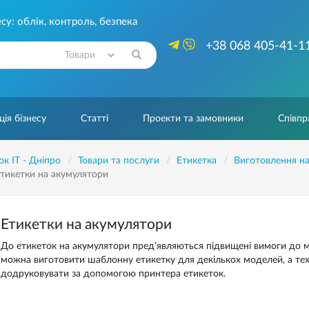
су: облік, контроль, безпека
+38 068 405-41-1
Знайти
ія бізнесу
Статті
Проекти та замовники
Співпр
ок IT - Дніпро
Товари та послуги
Етикетка
Виготовлення нал
тикетки на акумулятори
Етикетки на акумулятори
До етикеток на акумулятори пред’являються підвищені вимоги до меха
можна виготовити шаблонну етикетку для декількох моделей, а тех
додруковувати за допомогою принтера етикеток.