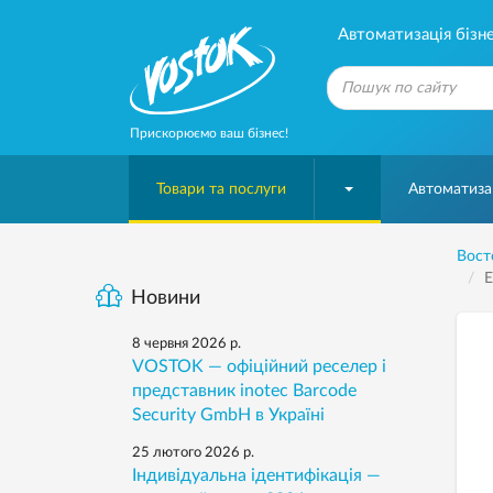
Автоматизація бізне
Прискорюємо ваш бізнес!
Товари та послуги
Автоматизац
Вост
Е
Новини
8 червня 2026 р.
VOSTOK — офіційний реселер і
представник inotec Barcode
Security GmbH в Україні
25 лютого 2026 р.
Індивідуальна ідентифікація —