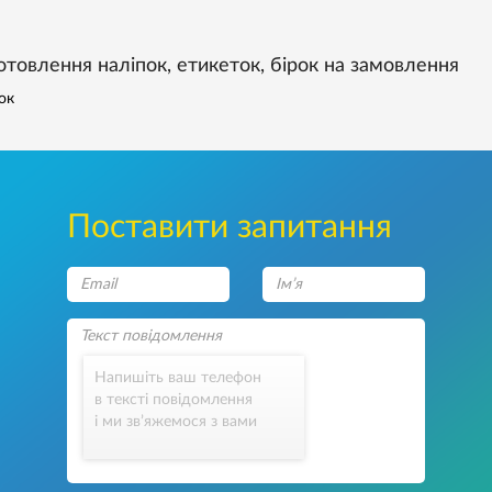
отовлення наліпок, етикеток, бірок на замовлення
ок
Поставити запитання
Напишіть ваш телефон
в тексті повідомлення
і ми зв’яжемося з вами