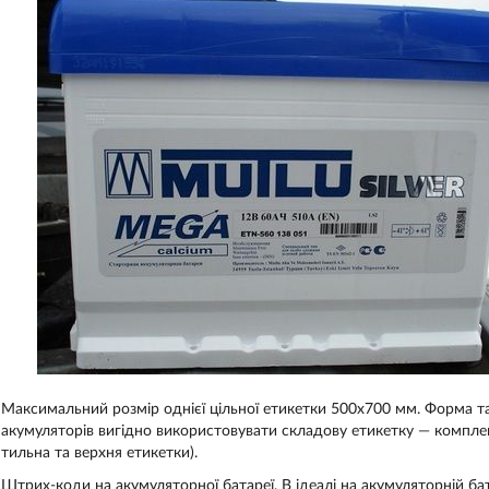
Максимальний розмір однієї цільної етикетки 500х700 мм. Форма та
акумуляторів вигідно використовувати складову етикетку — компле
тильна та верхня етикетки).
Штрих-коди на акумуляторної батареї. В ідеалі на акумуляторній ба