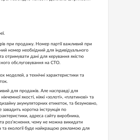
еї.
рів при продажу. Номер партії важливий при
ійний номер необхідний для індивідуального
 та отримувати дані для керування якістю
сного обслуговування на СТО.
ох моделей, а технічні характеристики та
ток.
ивий для продажів. Але насправді для
чемної якості, ніякі «золоті», «платинові» та
дизайну акумуляторних етикеток, та безумовно,
 завадить коротка інструкція по
арактеристики, адреса сайту виробника,
 та роз’яснення, чому не можна викидати
ача та екології буде найкращою рекламою для