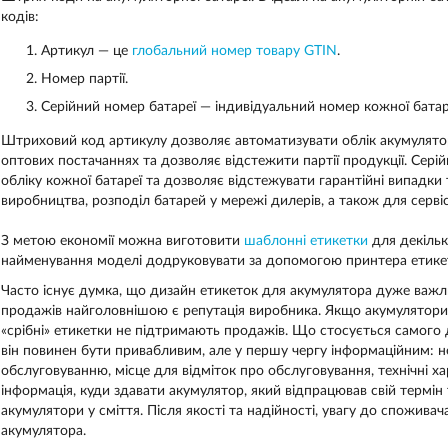
кодів:
Артикул — це
глобальний номер товару GTIN
.
Номер партії.
Серійний номер батареї — індивідуальний номер кожної батар
Штриховий код артикулу дозволяє автоматизувати облік акумулято
оптових постачаннях та дозволяє відстежити партії продукції. Сер
обліку кожної батареї та дозволяє відстежувати гарантійні випадки
виробництва, розподіл батарей у мережі дилерів, а також для серві
З метою економії можна виготовити
шаблонні етикетки
для декільк
найменування моделі додруковувати за допомогою принтера етике
Часто існує думка, що дизайн етикеток для акумулятора дуже важл
продажів найголовнішою є репутація виробника. Якщо акумулятори нік
«срібні» етикетки не підтримають продажів. Що стосується самого 
він повинен бути привабливим, але у першу чергу інформаційним: не
обслуговуванню, місце для відміток про обслуговування, технічні х
інформація, куди здавати акумулятор, який відпрацював свій термін
акумулятори у сміття. Після якості та надійності, увагу до спожив
акумулятора.