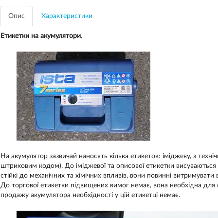
Опис
Характеристики
Етикетки на акумулятори
.
На акумулятор зазвичай наносять кілька етикеток: іміджеву, з техні
штриховим кодом). До іміджевої та описової етикетки висуваються 
стійкі до механічних та хімічних впливів, вони повинні витримувати 
До торгової етикетки підвищених вимог немає, вона необхідна для с
продажу акумулятора необхідності у цій етикетці немає.