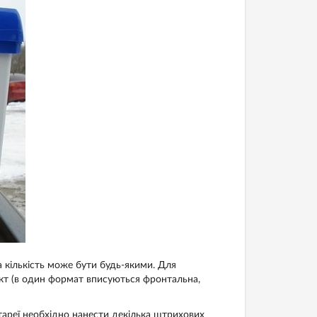
 кількість може бути будь-якими. Для
кт (в один формат вписуються фронтальна,
тареї необхідно нанести декілька штрихових