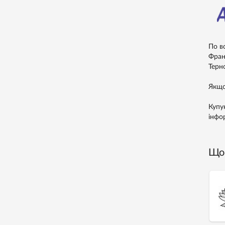
По в
Франк
Терно
Якщо
Купу
інфо
Що 