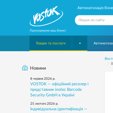
Автоматизація бізне
Прискорюємо ваш бізнес!
Товари та послуги
Автоматизац
Вост
В
Новини
8 червня 2026 р.
VOSTOK — офіційний реселер і
представник inotec Barcode
Security GmbH в Україні
25 лютого 2026 р.
Індивідуальна ідентифікація —