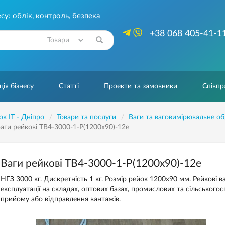
су: облік, контроль, безпека
+38 068 405-41-1
Знайти
ія бізнесу
Статті
Проекти та замовники
Співпр
ок IT - Дніпро
Товари та послуги
Ваги та ваговимірювальне о
аги рейкові ТВ4-3000-1-Р(1200х90)-12е
Ваги рейкові ТВ4-3000-1-Р(1200х90)-12е
НГЗ 3000 кг. Дискретність 1 кг. Розмір рейок 1200х90 мм. Рейкові 
експлуатації на складах, оптових базах, промислових та сільськогос
прийому або відправлення вантажів.