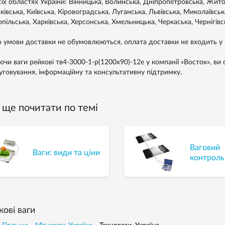
сіх областях України: Вінницька, Волинська, Дніпропетровська, Житом
івська, Київська, Кіровоградська, Луганська, Львівська, Миколаївськ
пільська, Харківська, Херсонська, Хмельницька, Черкаська, Чернігівс
 умови доставки не обумовлюються, оплата доставки не входить у в
ючи ваги рейкові тв4-3000-1-р(1200х90)-12е у компанії «Восток», ви 
уговування, інформаційну та консультативну підтримку.
ще почитати по темі
Ваговий
Ваги: види та ціни
контроль
кові ваги