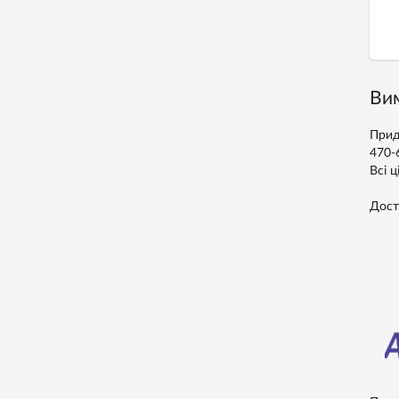
Вим
Прид
470-
Всі ц
Дост