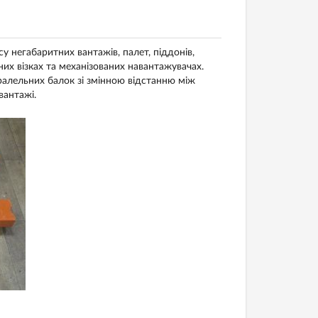
у негабаритних вантажів, палет, піддонів,
чних візках та механізованих навантажувачах.
алельних балок зі змінною відстанню між
вантажі.