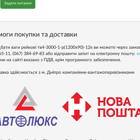
Задати питання
оги покупки та доставки
бати ваги рейкові тв4-3000-1-р(1200х90)-12е ви можете через замовл
65-11, (067) 384-69-83 або відправити запит на електронну пошту:
v
іни на сайті вказано з ПДВ, крім програмного забезпечення.
авка здійснюється з м. Дніпро компаніями-вантажоперевізниками