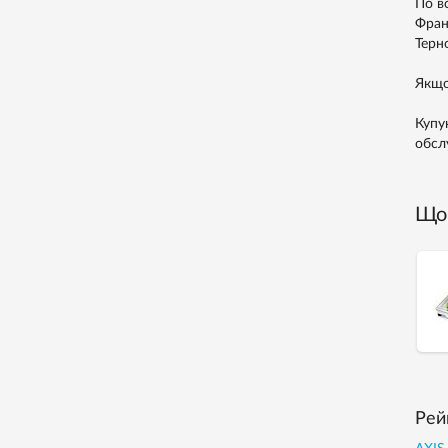
По в
Франк
Терно
Якщо
Купу
обсл
Що 
Рей