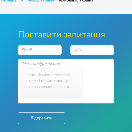
, Польща
Mir vesov, Україна
Техноваги, Україна
Поставити запитання
Напишіть ваш телефон
в тексті повідомлення
і ми зв’яжемося з вами
Відправити