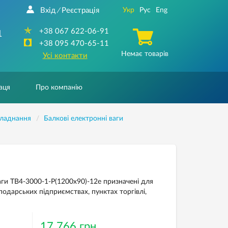
Вхід
Реєстрація
Укр
Рус
Eng
/
+38 067 622-06-91
1
+38 095 470-65-11
Немає товарів
Усі контакти
аця
Про компанію
бладнання
Балкові електронні ваги
ваги ТВ4-3000-1-Р(1200х90)-12е призначені для
подарських підприємствах, пунктах торгівлі,
17 766 грн