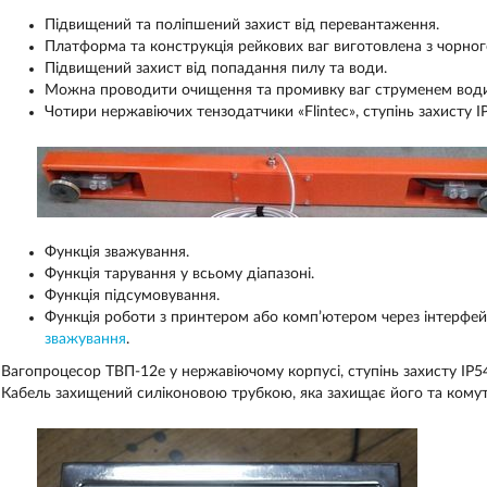
Підвищений та поліпшений захист від перевантаження.
Платформа та конструкція рейкових ваг виготовлена з чорно
Підвищений захист від попадання пилу та води.
Можна проводити очищення та промивку ваг струменем води
Чотири нержавіючих тензодатчики «Flintec», ступінь захисту I
Функція зважування.
Функція тарування у всьому діапазоні.
Функція підсумовування.
Функція роботи з принтером або комп’ютером через інтерфе
зважування
.
Вагопроцесор ТВП-12е у нержавіючому корпусі, ступінь захисту IP5
Кабель захищений силіконовою трубкою, яка захищає його та комут