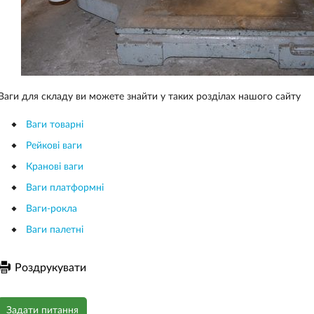
Ваги для складу ви можете знайти у таких розділах нашого сайту
Ваги товарні
Рейкові ваги
Кранові ваги
Ваги платформні
Ваги-рокла
Ваги палетні
Роздрукувати
Задати питання