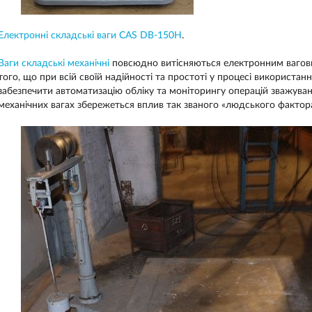
Електронні складські ваги CAS DB-150H
.
Ваги складські механічні
повсюдно витісняються електронним вагов
того, що при всій своїй надійності та простоті у процесі використання
забезпечити автоматизацію обліку та моніторингу операцій зважуванн
механічних вагах збережеться вплив так званого «людського фактора