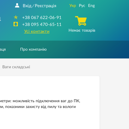
Вхід
Реєстрація
Укр
Рус
Eng
/
+38 067 622-06-91
1
+38 095 470-65-11
Немає товарів
Усі контакти
аця
Про компанію
Ваги складські
метри: можливість підключення ваг до ПК,
и, показники захисту від пилу та вологи