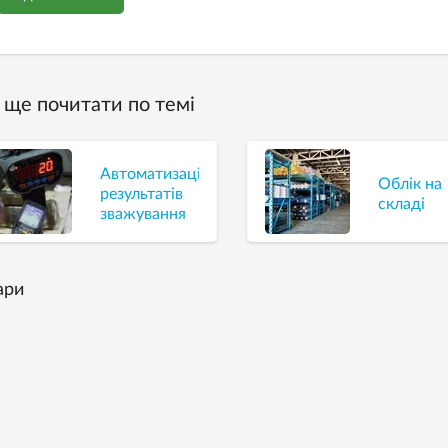
ще почитати по темі
Автоматизація
Облік на
результатів
складі
зважування
ари