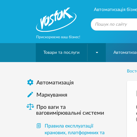
Автоматизація бізне
Прискорюємо ваш бізнес!
Товари та послуги
Автоматизац
Вост

Автоматизація

Mаркування
Про ваги та
ваговимірювальні системи
Правила експлуатації
кранових, платформних та