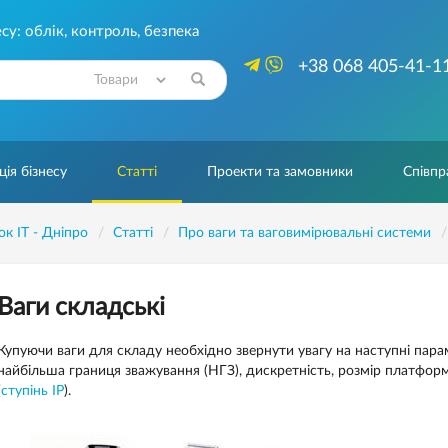
су: облік, контроль, безпека
+38 068 405-41-1
Знайти
ія бізнесу
Статті
Проекти та замовники
Співпр
ок IT - Дніпро
Статті
Про ваги та ваговимірювальні системи
Ваги складські
Купуючи ваги для складу необхідно звернути увагу на наступні пара
найбільша границя зважування (НГЗ), дискретність, розмір платформ
(
ступінь IP
).