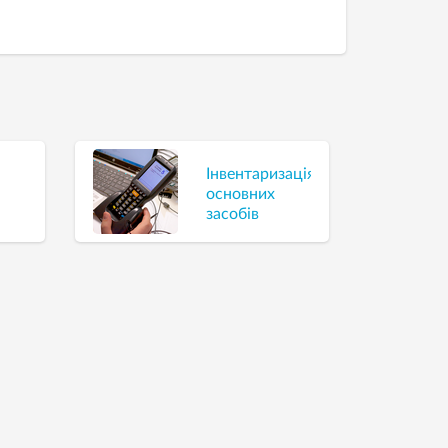
Інвентаризація
основних
засобів