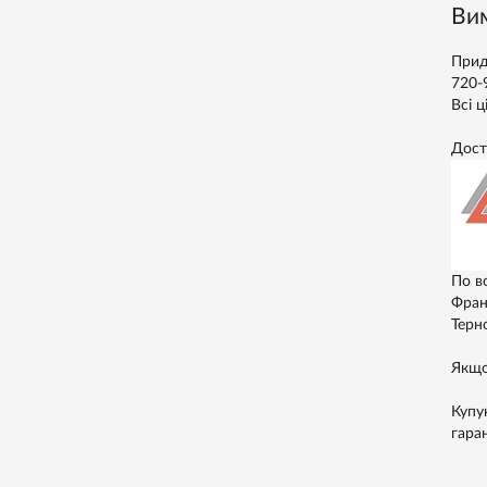
Вим
Прид
720-
Всі ц
Дост
По в
Франк
Терно
Якщо
Купу
гара