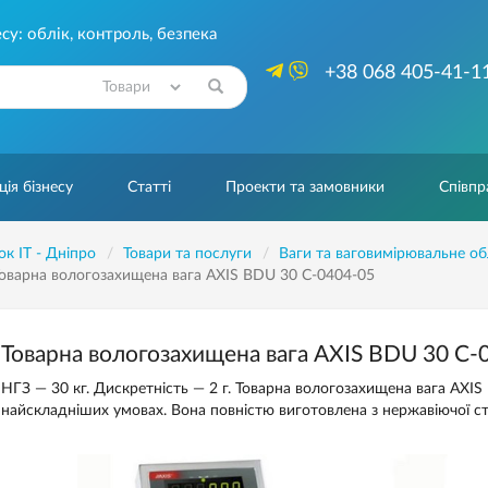
су: облік, контроль, безпека
+38 068 405-41-1
Знайти
ія бізнесу
Статті
Проекти та замовники
Співпр
ок IT - Дніпро
Товари та послуги
Ваги та ваговимірювальне о
оварна вологозахищена вага AXIS BDU 30 С-0404-05
Товарна вологозахищена вага AXIS BDU 30 С-
НГЗ — 30 кг. Дискретність — 2 г. Товарна вологозахищена вага AXI
найскладніших умовах. Вона повністю виготовлена з нержавіючої ст