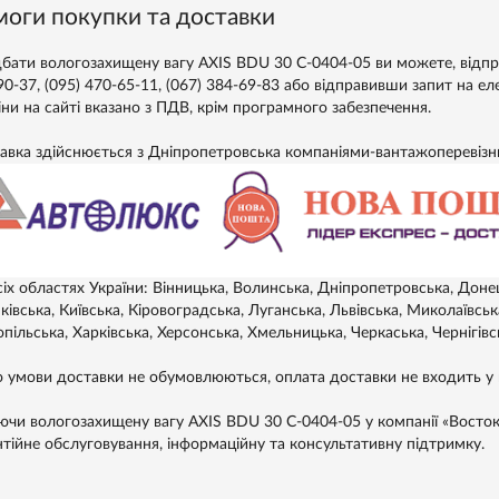
оги покупки та доставки
бати вологозахищену вагу AXIS BDU 30 С-0404-05 ви можете, відпр
90-37, (095) 470-65-11, (067) 384-69-83 або відправивши запит на е
іни на сайті вказано з ПДВ, крім програмного забезпечення.
авка здійснюється з Дніпропетровська компаніями-вантажоперевіз
сіх областях України: Вінницька, Волинська, Дніпропетровська, Доне
івська, Київська, Кіровоградська, Луганська, Львівська, Миколаївськ
пільська, Харківська, Херсонська, Хмельницька, Черкаська, Чернігівс
 умови доставки не обумовлюються, оплата доставки не входить у в
ючи вологозахищену вагу AXIS BDU 30 С-0404-05 у компанії «Восток»
нтійне обслуговування, інформаційну та консультативну підтримку.