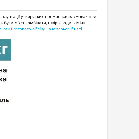
сплуатації у жорстких промислових умовах при
 бути м’ясокомбінати, шкірзаводи, хімічні,
изації вагового обліку на м’ясокомбінаті
.