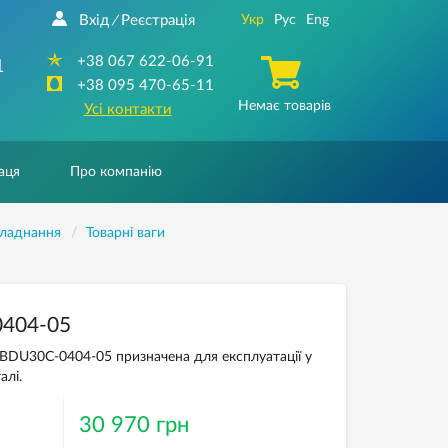
Вхід
Реєстрація
Укр
Рус
Eng
/
+38 067 622-06-91
1
+38 095 470-65-11
Немає товарів
Усі контакти
аця
Про компанію
бладнання
Товарнi ваги
0404-05
S BDU30С-0404-05 призначена для експлуатації у
алі.
30 970 грн