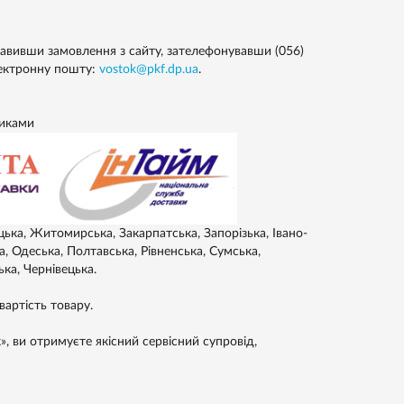
авивши замовлення з сайту, зателефонувавши (056)
лектронну пошту:
vostok@pkf.dp.ua
.
никами
цька, Житомирська, Закарпатська, Запорізька, Івано-
а, Одеська, Полтавська, Рівненська, Сумська,
ька, Чернівецька.
артість товару.
, ви отримуєте якісний сервісний супровід,