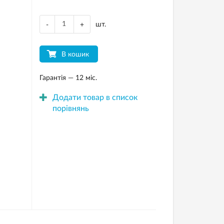
шт.
-
+
В кошик
Гарантія — 12 міс.
Додати товар в список
порівнянь