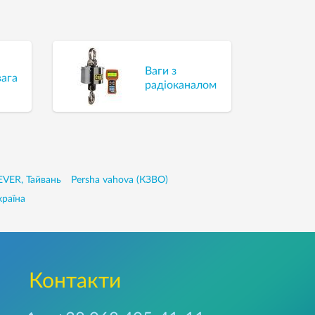
Ваги з
вага
радіоканалом
VER, Тайвань
Persha vahova (КЗВО)
країна
Контакти