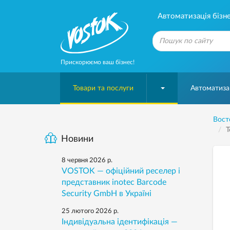
Автоматизація бізне
Прискорюємо ваш бізнес!
Товари та послуги
Автоматизац
Вост
Т
Новини
8 червня 2026 р.
VOSTOK — офіційний реселер і
представник inotec Barcode
Security GmbH в Україні
25 лютого 2026 р.
Індивідуальна ідентифікація —