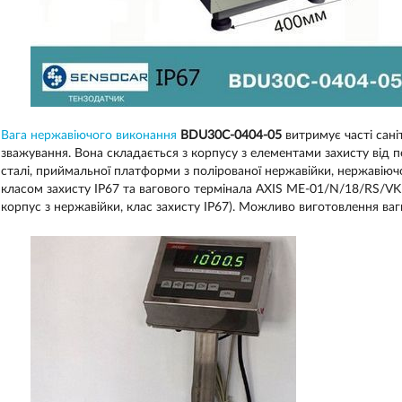
Вага нержавіючого виконання
BDU30С-0404-05
витримує часті саніт
зважування. Вона складається з корпусу з елементами захисту від 
сталі, приймальної платформи з полірованої нержавійки, нержавіючо
класом захисту IP67 та вагового термінала AXIS ME-01/N/18/RS/VK 
корпус з нержавійки, клас захисту IP67). Можливо виготовлення ва