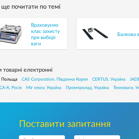
ще почитати по темі
Враховуємо
клас захисту
Балкова 
при виборі
ваги
и товарнi електроннi
, Польща
CAS Corporation, Південна Корея
CERTUS, Україна
JADE
А-К, Росія
Mir vesov, Україна
Промприлад, Україна
Техноваги, У
Поставити запитання