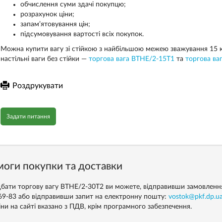
обчислення суми здачі покупцю;
розрахунок ціни;
запам’ятовування цін;
підсумовування вартості всіх покупок.
Можна купити вагу зі стійкою з найбільшою межею зважування 15 
настільні ваги без стійки —
торгова вага ВТНЕ/2-15Т1
та
торгова ва
Роздрукувати
Задати питання
оги покупки та доставки
бати торгову вагу ВТНЕ/2-30Т2 ви можете, відправивши замовлення 
69-83 або відправивши запит на електронну пошту:
vostok@pkf.dp.u
іни на сайті вказано з ПДВ, крім програмного забезпечення.