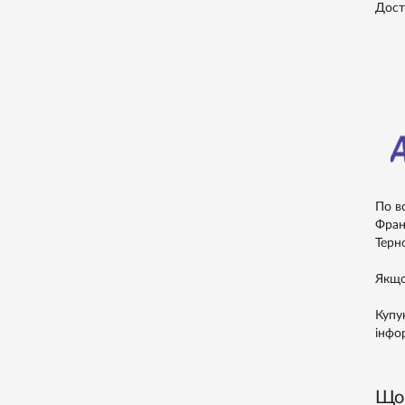
Дост
По в
Франк
Терно
Якщо
Купу
інфо
Що 