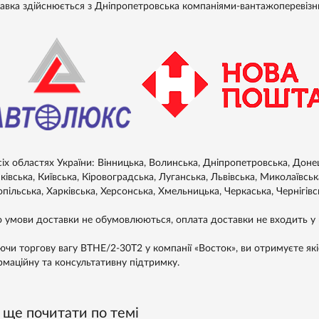
авка здійснюється з Дніпропетровська компаніями-вантажоперевіз
сіх областях України: Вінницька, Волинська, Дніпропетровська, Доне
івська, Київська, Кіровоградська, Луганська, Львівська, Миколаївськ
пільська, Харківська, Херсонська, Хмельницька, Черкаська, Чернігівс
 умови доставки не обумовлюються, оплата доставки не входить у в
ючи торгову вагу ВТНЕ/2-30Т2 у компанії «Восток», ви отримуєте які
рмаційну та консультативну підтримку.
ще почитати по темі