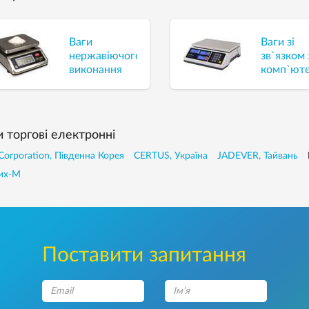
Ваги
Ваги зі
нержавіючого
зв`язком 
виконання
комп`ют
и торгові електронні
Corporation, Південна Корея
CERTUS, Україна
JADEVER, Тайвань
их-М
Поставити запитання