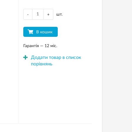
шт.
-
+
В кошик
Гарантія — 12 міс.
Додати товар в список
порівнянь