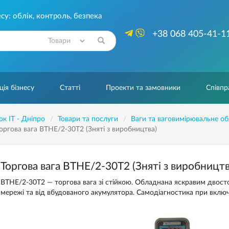
су: облік, контроль, безпека
+38 068 405-41-1
Знайти
ія бізнесу
Статті
Проекти та замовники
Співпр
ок IT - Дніпро
Товари та послуги
Ваги та ваговимірювальне о
оргова вага ВТНЕ/2-30Т2 (Зняті з виробництва)
Торгова вага ВТНЕ/2-30Т2 (Зняті з виробництв
ВТНЕ/2-30Т2 — торгова вага зі стійкою. Обладнана яскравим двост
мережі та від вбудованого акумулятора. Самодіагностика при включе