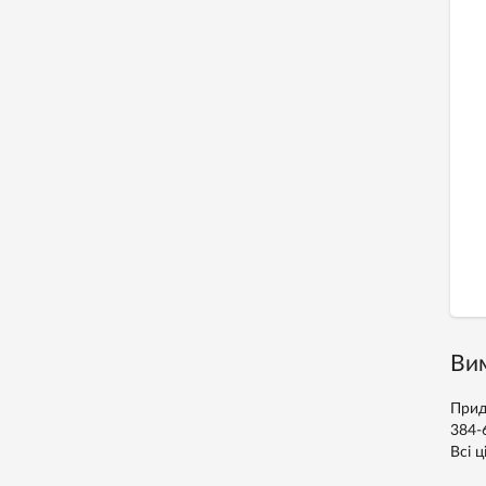
Вим
Прид
384-
Всі ц