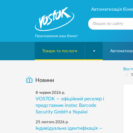
Автоматизація бізне
Прискорюємо ваш бізнес!
Товари та послуги
Автоматизац
Вост
Т
Новини
8 червня 2026 р.
VOSTOK — офіційний реселер і
представник inotec Barcode
Security GmbH в Україні
25 лютого 2026 р.
Індивідуальна ідентифікація —