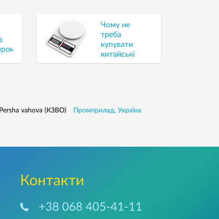
Чому не
треба
з
купувати
ером
китайські
електронні
ваги
Persha vahova (КЗВО)
Промприлад, Україна
Контакти
+38 068 405-41-11