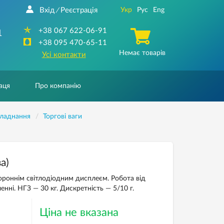
Вхід
Реєстрація
Укр
Рус
Eng
/
+38 067 622-06-91
1
+38 095 470-65-11
Немає товарів
Усі контакти
аця
Про компанію
бладнання
Торгові ваги
а)
ороннім світлодіодним дисплеєм. Робота від
нні. НГЗ — 30 кг. Дискретність — 5/10 г.
Ціна не вказана