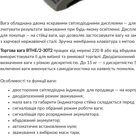
Вага обладнана двома яскравими світлодіодними дисплеями — для 
зчитувати результати зважування при будь-якому освітленні. Диспл
для покупця — на стійці ваги, що дозволяє застосовувати вагу на з
з харчової нержавіючої сталі. Зручна мембранна клавіатура з метою 
Торгова вага ВТНЕ/2-30Т2
працює від мережі 220 В або від вбудова
використовувати її для виїзної та ринкової торгівлі. Дводіапазонн
визначення ваги з різною дискретністю. До 15 кг — з дискретністю 5 
включенні ваги виконується самодіагностика на наявність помилок.
Особливості та функції ваги:
двостороння світлодіодна індикація: для продавця — на корпус
дводіапазонний режим зважування;
мала вага та габарити (індикаторна стійка складається перед
сигналізація про обраний режим роботи ваги;
сигналізація про розрядження акумулятора;
вбудований акумулятор;
автоматичне встановлення нуля;
зважування з вибіркою маси тари;