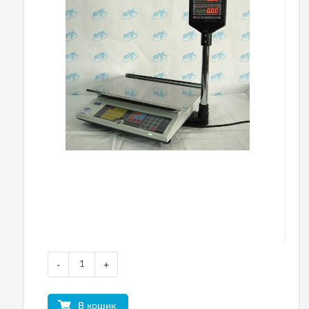
-
+
В кошик